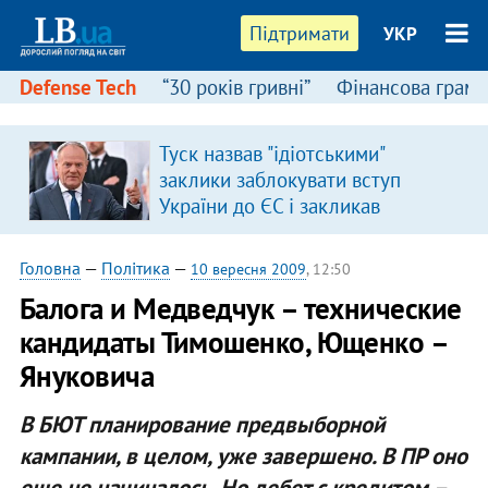
Підтримати
УКР
Defense Tech
“30 років гривні”
Фінансова грамо
Туск назвав "ідіотськими"
заклики заблокувати вступ
України до ЄС і закликав
припинити антиукраїнську
риторику
Головна
—
Політика
—
10 вересня 2009
, 12:50
Балога и Медведчук – технические
кандидаты Тимошенко, Ющенко –
Януковича
В БЮТ планирование предвыборной
кампании, в целом, уже завершено. В ПР оно
еще не начиналось. Но дебет с кредитом –