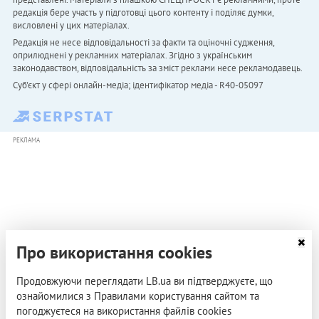
редакція бере участь у підготовці цього контенту і поділяє думки,
висловлені у цих матеріалах.
Редакція не несе відповідальності за факти та оціночні судження,
оприлюднені у рекламних матеріалах. Згідно з українським
законодавством, відповідальність за зміст реклами несе рекламодавець.
Cуб'єкт у сфері онлайн-медіа; ідентифікатор медіа - R40-05097
РЕКЛАМА
Про використання cookies
Продовжуючи переглядати LB.ua ви підтверджуєте, що
ознайомилися з Правилами користування сайтом та
погоджуєтеся на використання файлів cookies