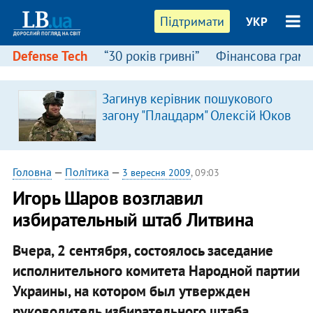
Підтримати
УКР
Defense Tech
“30 років гривні”
Фінансова грамо
Загинув керівник пошукового
загону "Плацдарм" Олексій Юков
Головна
—
Політика
—
3 вересня 2009
, 09:03
Игорь Шаров возглавил
избирательный штаб Литвина
Вчера, 2 сентября, состоялось заседание
исполнительного комитета Народной партии
Украины, на котором был утвержден
руководитель избирательного штаба