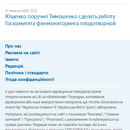
02 вересня 2009, 20:21
Ющенко поручил Тимошенко сделать работу
Госкомитета финмониторинга плодотворной
Про нас
Реклама на сайті
Івенти
Редакція
Політики і стандарти
Угода конфіденційності
У разі повного чи часткового відтворення матеріалів пряме
гіперпосилання на LB.ua обов'язкове! Передрук, копіювання,
відтворення або інше використання матеріалів, що містять посилання на
агентство "Українськi Новини" й "Українська Фото Група", заборонено.
Матеріали, які розміщуються на сайті з позначкою "Реклама" / "Новини
компаній" / "Пресреліз" / "Promoted", є рекламними та публікуються на
правах реклами. Редакція може не поділяти погляди, які в них
представлені. Матеріали з плашкою СПЕЦПРОЄКТ є рекламними, проте