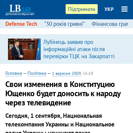
Підтримати
УКР
Defense Tech
“30 років гривні”
Фінансова грамо
Лубінець заявив про
в
інформаційні атаки після
перевірки ТЦК на Закарпатті
Головна
—
Політика
—
1 вересня 2009
, 16:18
Свои изменения в Конституцию
Ющенко будет доносить к народу
через телевидение
Сегодня, 1 сентября, Национальная
телекомпания Украины и Национальное
радио Украины начинают показ