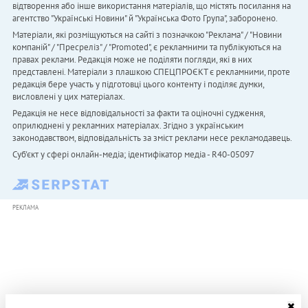
відтворення або інше використання матеріалів, що містять посилання на
агентство "Українськi Новини" й "Українська Фото Група", заборонено.
Матеріали, які розміщуються на сайті з позначкою "Реклама" / "Новини
компаній" / "Пресреліз" / "Promoted", є рекламними та публікуються на
правах реклами. Редакція може не поділяти погляди, які в них
представлені. Матеріали з плашкою СПЕЦПРОЄКТ є рекламними, проте
редакція бере участь у підготовці цього контенту і поділяє думки,
висловлені у цих матеріалах.
Редакція не несе відповідальності за факти та оціночні судження,
оприлюднені у рекламних матеріалах. Згідно з українським
законодавством, відповідальність за зміст реклами несе рекламодавець.
Cуб'єкт у сфері онлайн-медіа; ідентифікатор медіа - R40-05097
РЕКЛАМА