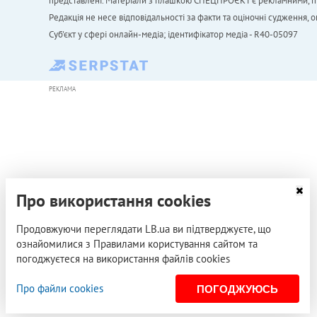
представлені. Матеріали з плашкою СПЕЦПРОЄКТ є рекламними, проте
Редакція не несе відповідальності за факти та оціночні судження,
Cуб'єкт у сфері онлайн-медіа; ідентифікатор медіа - R40-05097
РЕКЛАМА
Про використання cookies
Продовжуючи переглядати LB.ua ви підтверджуєте, що
ознайомилися з Правилами користування сайтом та
погоджуєтеся на використання файлів cookies
Про файли cookies
ПОГОДЖУЮСЬ