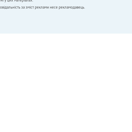
ні у цих матеріалах.
повідальність за зміст реклами несе рекламодавець.