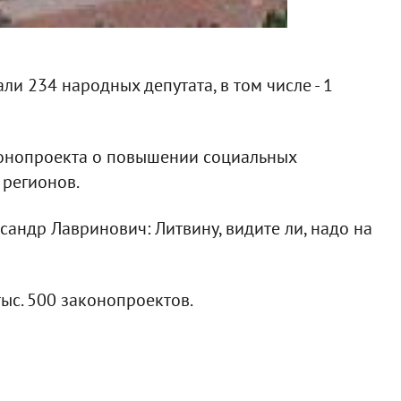
и 234 народных депутата, в том числе - 1
конопроекта о повышении социальных
 регионов.
андр Лавринович: Литвину, видите ли, надо на
тыс. 500 законопроектов.