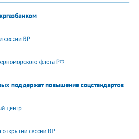
Укргазбанком
и сессии ВР
Черноморского флота РФ
орых поддержат повышение соцстандартов
ый центр
 открытии сессии ВР