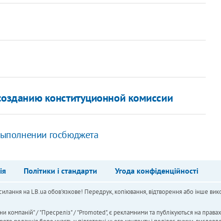
 созданию конституционной комиссии
 выполнении госбюджета
ія
Політики і стандарти
Угода конфіденційності
силання на LB.ua обов'язкове! Передрук, копіювання, відтворення або інше вико
ни компаній" / "Пресреліз" / "Promoted", є рекламними та публікуються на права