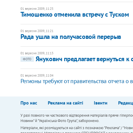
01 вересня 2009, 11:25
Тимошенко отменила встречу с Туском
01 вересня 2009, 11:21
Рада ушла на получасовой перерыв
01 вересня 2009, 11:13
Янукович предлагает вернуться к
ФОТО
01 вересня 2009, 11:04
Регионы требуют от правительства отчета о
Про нас
Реклама на сайті
Івенти
Редакц
У разі повного чи часткового відтворення матеріалів пряме гіперпо
Новини" й "Українська Фото Група", заборонено.
Матеріали, які розміщуються на сайті з позначкою "Реклама" / "Нови