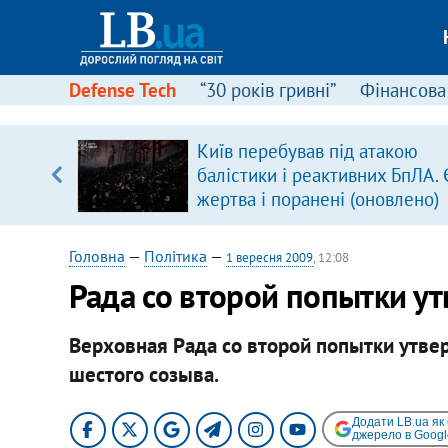
Defense Tech
“30 років гривні”
Фінансова
Київ перебував під атакою
уп
балістики і реактивних БпЛА. 
жертва і поранені (оновлено)
ку
Головна
—
Політика
—
1 вересня 2009
, 12:08
Рада со второй попытки ут
Верховная Рада со второй попытки утвер
шестого созыва.
Додати LB.ua як
джерело в Googl