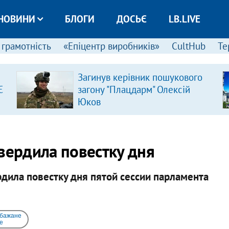
НОВИНИ
БЛОГИ
ДОСЬЄ
LB.LIVE
 грамотність
«Епіцентр виробників»
CultHub
Те
Загинув керівник пошукового
Є
загону "Плацдарм" Олексій
Юков
вердила повестку дня
дила повестку дня пятой сессии парламента
 бажане
e