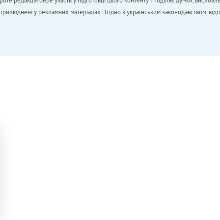
 редакція бере участь у підготовці цього контенту і поділяє думки, висловле
 оприлюднені у рекламних матеріалах. Згідно з українським законодавством, від