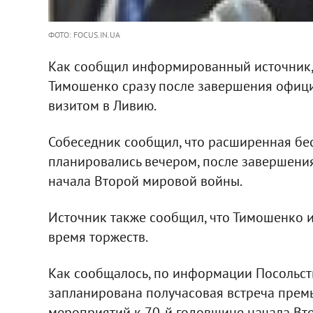
ФОТО: FOCUS.IN.UA
Как сообщил информированный источник, вс
Тимошенко сразу после завершения офици
визитом в Ливию.
Собеседник сообщил, что расширенная бес
планировались вечером, после завершени
начала Второй мировой войны.
Источник также сообщил, что Тимошенко и
время торжеств.
Как сообщалось, по информации Посольств
запланирована получасовая встреча прем
мероприятий к 70-й годовщине начала Вт