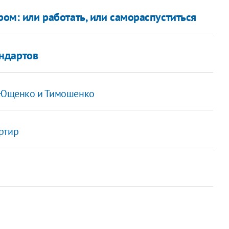
ом: или работать, или самораспуститься
ндартов
с Ющенко и Тимошенко
ртир