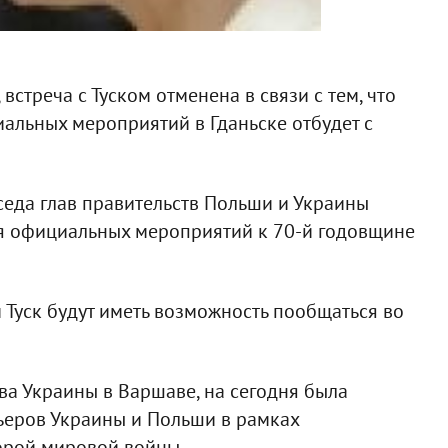
треча с Туском отменена в связи с тем, что
альных мероприятий в Гданьске отбудет с
еда глав правительств Польши и Украины
я официальных мероприятий к 70-й годовщине
 Туск будут иметь возможность пообщаться во
а Украины в Варшаве, на сегодня была
ьеров Украины и Польши в рамках
орой мировой войны.