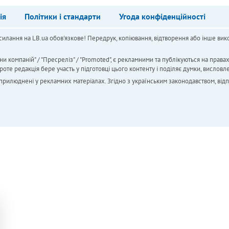
ія
Політики і стандарти
Угода конфіденційності
силання на LB.ua обов'язкове! Передрук, копіювання, відтворення або інше вико
ни компаній" / "Пресреліз" / "Promoted", є рекламними та публікуються на права
 редакція бере участь у підготовці цього контенту і поділяє думки, висловле
 оприлюднені у рекламних матеріалах. Згідно з українським законодавством, від