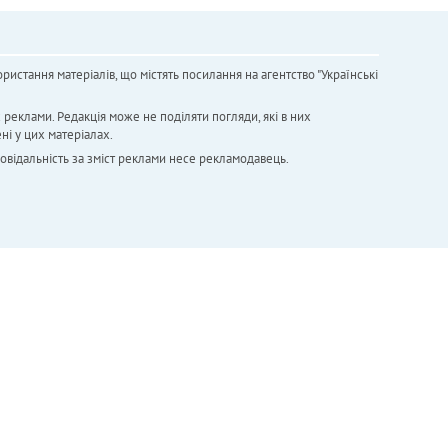
ристання матеріалів, що містять посилання на агентство "Українськi
х реклами. Редакція може не поділяти погляди, які в них
ні у цих матеріалах.
повідальність за зміст реклами несе рекламодавець.