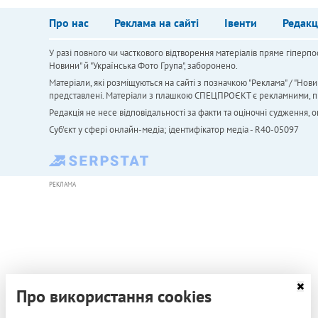
Про нас
Реклама на сайті
Івенти
Редакц
У разі повного чи часткового відтворення матеріалів пряме гіперпо
Новини" й "Українська Фото Група", заборонено.
Матеріали, які розміщуються на сайті з позначкою "Реклама" / "Нови
представлені. Матеріали з плашкою СПЕЦПРОЄКТ є рекламними, проте
Редакція не несе відповідальності за факти та оціночні судження,
Cуб'єкт у сфері онлайн-медіа; ідентифікатор медіа - R40-05097
РЕКЛАМА
Про використання cookies