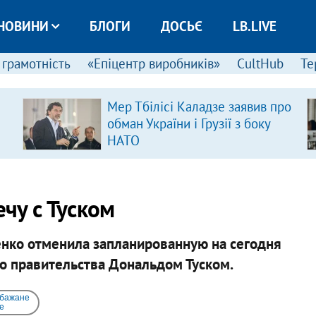
НОВИНИ
БЛОГИ
ДОСЬЄ
LB.LIVE
 грамотність
«Епіцентр виробників»
CultHub
Те
Мер Тбілісі Каладзе заявив про
обман України і Грузії з боку
НАТО
чу с Туском
ко отменила запланированную на сегодня
го правительства Дональдом Туском.
 бажане
e