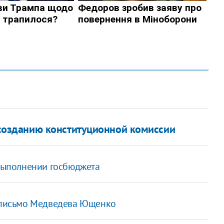
 созданию конституционной комиссии
 выполнении госбюджета
а письмо Медведева Ющенко