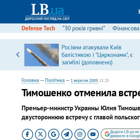
Defense Tech
“30 років гривні”
Фінансова
щодо
Росіяни атакували Київ
 у
балістикою і "Цирконами", є
ої ходи
загиблі (доповнено)
Головна
—
Політика
—
1 вересня 2009
, 11:25
Тимошенко отменила встре
Премьер-министр Украины Юлия Тимошен
двустороннюю встречу с главой польско
Додати LB.ua як
джерело в Googl