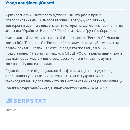
Угода конфіденційності
У разі повного чи часткового відтворення матеріалів пряме
гіперпосилання на LB.ua обов'язкове! Передрук, копіювання,
відтворення або інше використання матеріалів, що містять посилання на
агентство "Українськi Новини" й "Українська Фото Група", заборонено.
Матеріали, які розміщуються на сайті з позначкою "Реклама" / "Новини
компаній" / "Пресреліз" / "Promoted", є рекламними та публікуються на
правах реклами. Редакція може не поділяти погляди, які в них
представлені. Матеріали з плашкою СПЕЦПРОЄКТ є рекламними, проте
редакція бере участь у підготовці цього контенту і поділяє думки,
висловлені у цих матеріалах.
Редакція не несе відповідальності за факти та оціночні судження,
оприлюднені у рекламних матеріалах. Згідно з українським
законодавством, відповідальність за зміст реклами несе рекламодавець.
Cуб'єкт у сфері онлайн-медіа; ідентифікатор медіа - R40-05097
РЕКЛАМА