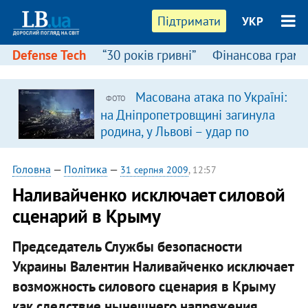
Підтримати
УКР
Defense Tech
“30 років гривні”
Фінансова грамо
Масована атака по Україні:
ФОТО
на Дніпропетровщині загинула
родина, у Львові – удар по
багатоповерхівках
(доповнюється)
Головна
—
Політика
—
31 серпня 2009
, 12:57
Наливайченко исключает силовой
сценарий в Крыму
Председатель Службы безопасности
Украины Валентин Наливайченко исключает
возможность силового сценария в Крыму
как следствие нынешнего напряжения