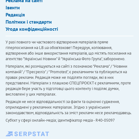
Реклама на сайті
Івенти
Редакція
Політики і стандарти
Угода конфіденційності
У разі повного чи часткового відтворення матеріалів пряме
гіперпосилання на LB.ua обов'язкове! Передрук, копіювання,
відтворення або інше використання матеріалів, що містять посилання на
агентство "Українськi Новини" й "Українська Фото Група", заборонено.
Матеріали, які розміщуються на сайті з позначкою "Реклама" / "Новини
компаній" / "Пресреліз" / "Promoted", є рекламними та публікуються на
правах реклами. Редакція може не поділяти погляди, які в них
представлені. Матеріали з плашкою СПЕЦПРОЄКТ є рекламними, проте
редакція бере участь у підготовці цього контенту і поділяє думки,
висловлені у цих матеріалах.
Редакція не несе відповідальності за факти та оціночні судження,
оприлюднені у рекламних матеріалах. Згідно з українським
законодавством, відповідальність за зміст реклами несе рекламодавець.
Cуб'єкт у сфері онлайн-медіа; ідентифікатор медіа - R40-05097