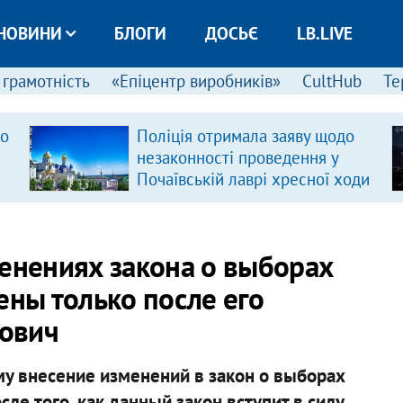
НОВИНИ
БЛОГИ
ДОСЬЄ
LB.LIVE
 грамотність
«Епіцентр виробників»
CultHub
Те
ро
Поліція отримала заяву щодо
незаконності проведення у
Почаївській лаврі хресної ходи
менениях закона о выборах
ены только после его
нович
у внесение изменений в закон о выборах
ле того, как данный закон вступит в силу,