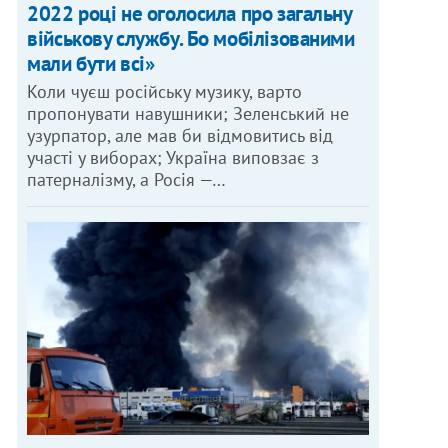
2022 році не оголосила про загальну
військову службу. Бо мобілізованими
мали бути всі»
Коли чуєш російську музику, варто
пропонувати навушники; Зеленський не
узурпатор, але мав би відмовитись від
участі у виборах; Україна виповзає з
патерналізму, а Росія —…