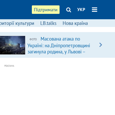
Підтримати
УКР
риторії культури
LB.talks
Нова країна
Масована атака по
ФОТО
Україні: на Дніпропетровщині
загинула родина, у Львові –
удар по багатоповерхівках
(доповнюється)
РЕКЛАМА