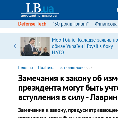
Defense Tech
“30 років гривні”
Фінансова
Мер Тбілісі Каладзе заявив п
, є
обман України і Грузії з боку
НАТО
Головна
—
Політика
—
20 серпня 2009
, 13:52
Замечания к закону об из
президента могут быть учт
вступления в силу - Лаври
Замечания к закону, предусматривающем
президента, могут быть учтены только пос