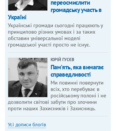
переосмислити
громадську участь в
Україні
Українські громади сьогодні працюють у
принципово різних умовах і за таких
обставин універсальної моделі
громадської участі просто не існує.
ЮРІЙ ГУСЄВ
Пам'ять, яка вимагає
справедливості
Ми повинні повернути
всіх, хто перебуває в
російському полоні і не
дозволити світові забути про злочини
проти наших Захисників і Захисниць.
Усі дописи блогів