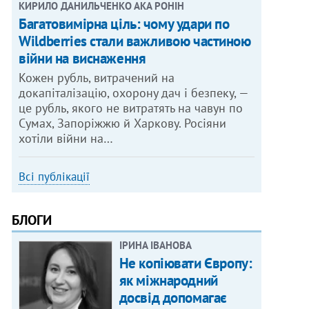
КИРИЛО ДАНИЛЬЧЕНКО АКА РОНІН
Багатовимірна ціль: чому удари по
Wildberries стали важливою частиною
війни на виснаження
Кожен рубль, витрачений на
докапіталізацію, охорону дач і безпеку, —
це рубль, якого не витратять на чавун по
Сумах, Запоріжжю й Харкову. Росіяни
хотіли війни на…
Всі публікації
БЛОГИ
ІРИНА ІВАНОВА
Не копіювати Європу:
як міжнародний
досвід допомагає