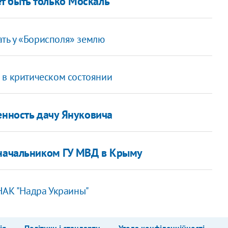
т быть только Москаль
ть у «Борисполя» землю
 в критическом состоянии
енность дачу Януковича
 начальником ГУ МВД в Крыму
НАК "Надра Украины"
ія
Політики і стандарти
Угода конфіденційності