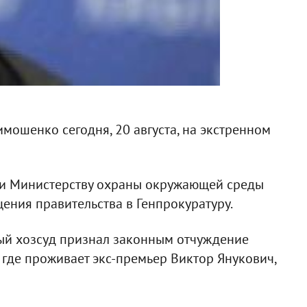
мошенко сегодня, 20 августа, на экстренном
 и Министерству охраны окружающей среды
ения правительства в Генпрокуратуру.
ый хозсуд признал законным отчуждение
 где проживает экс-премьер Виктор Янукович,