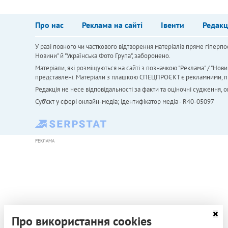
Про нас
Реклама на сайті
Івенти
Редакц
У разі повного чи часткового відтворення матеріалів пряме гіперпо
Новини" й "Українська Фото Група", заборонено.
Матеріали, які розміщуються на сайті з позначкою "Реклама" / "Нови
представлені. Матеріали з плашкою СПЕЦПРОЄКТ є рекламними, проте
Редакція не несе відповідальності за факти та оціночні судження,
Cуб'єкт у сфері онлайн-медіа; ідентифікатор медіа - R40-05097
РЕКЛАМА
Про використання cookies