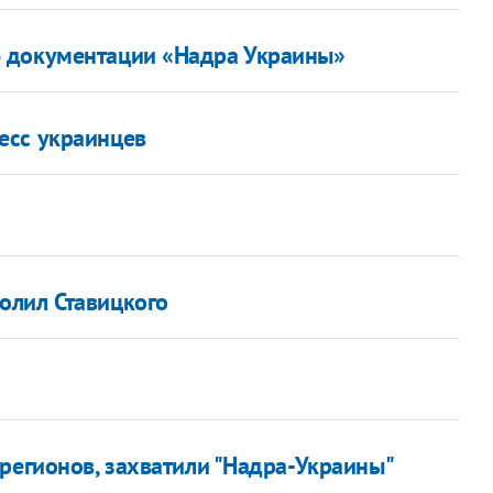
 документации «Надра Украины»
есс украинцев
олил Ставицкого
регионов, захватили "Надра-Украины"