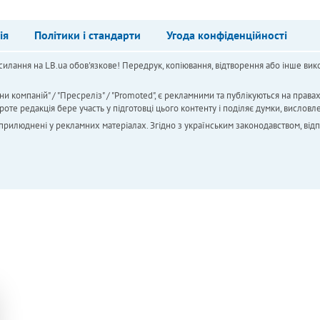
ія
Політики і стандарти
Угода конфіденційності
силання на LB.ua обов'язкове! Передрук, копіювання, відтворення або інше вико
ни компаній" / "Пресреліз" / "Promoted", є рекламними та публікуються на права
 редакція бере участь у підготовці цього контенту і поділяє думки, висловле
 оприлюднені у рекламних матеріалах. Згідно з українським законодавством, від