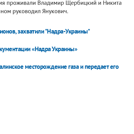
ремя проживали Владимир Щербицкий и Никита
мином руководил Янукович.
ионов, захватили "Надра-Украины"
кументации «Надра Украины»
алинское месторождение газа и передает его