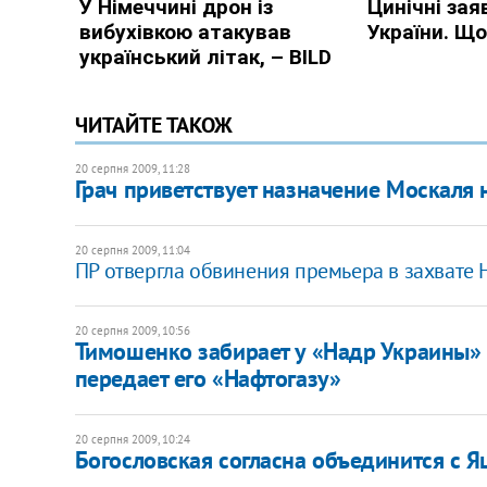
ЧИТАЙТЕ ТАКОЖ
20 серпня 2009, 11:28
Грач приветствует назначение Москаля
20 серпня 2009, 11:04
ПР отвергла обвинения премьера в захвате 
20 серпня 2009, 10:56
Тимошенко забирает у «Надр Украины» 
передает его «Нафтогазу»
20 серпня 2009, 10:24
Богословская согласна объединится с Я