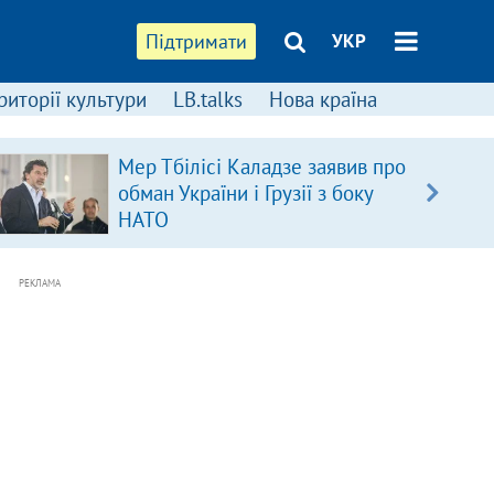
Підтримати
УКР
риторії культури
LB.talks
Нова країна
Мер Тбілісі Каладзе заявив про
обман України і Грузії з боку
НАТО
РЕКЛАМА