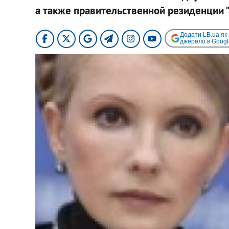
а также правительственной резиденции 
Додати LB.ua як
джерело в Googl