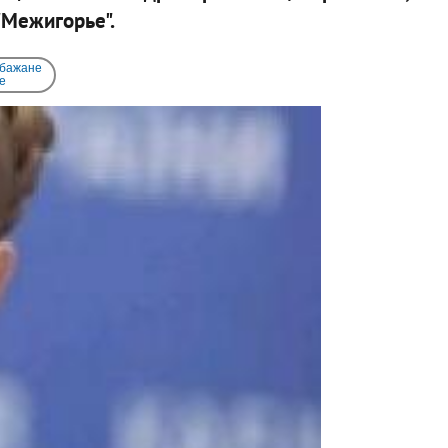
"Межигорье".
 бажане
e