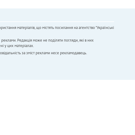
ристання матеріалів, що містять посилання на агентство "Українськi
х реклами. Редакція може не поділяти погляди, які в них
ні у цих матеріалах.
повідальність за зміст реклами несе рекламодавець.