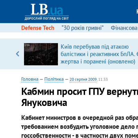
Defense Tech
“30 років гривні”
Фінансова
щодо
Київ перебував під атакою
 у
балістики і реактивних БпЛА. 
ої ходи
жертва і поранені (оновлено)
Головна
—
Політика
—
20 серпня 2009
, 11:33
Кабмин просит ГПУ вернуть
Януковича
Кабинет министров в очередной раз обра
требованием возбудить уголовное дело 
госсобственности - в частности двух по