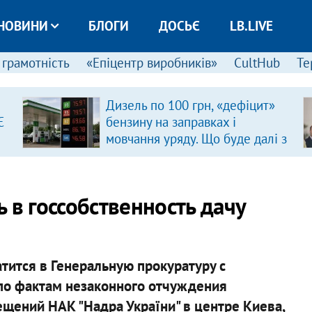
НОВИНИ
БЛОГИ
ДОСЬЄ
LB.LIVE
 грамотність
«Епіцентр виробників»
CultHub
Те
Дизель по 100 грн, «дефіцит»
Є
бензину на заправках і
мовчання уряду. Що буде далі з
цінами на пальне?
 в госсобственность дачу
тится в Генеральную прокуратуру с
по фактам незаконного отчуждения
мещений НАК "Надра України" в центре Киева,