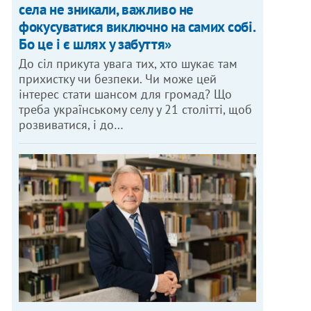
села не зникали, важливо не
фокусуватися виключно на самих собі.
Бо це і є шлях у забуття»
До сіл прикута увага тих, хто шукає там
прихистку чи безпеки. Чи може цей
інтерес стати шансом для громад? Що
треба українському селу у 21 столітті, щоб
розвиватися, і до…