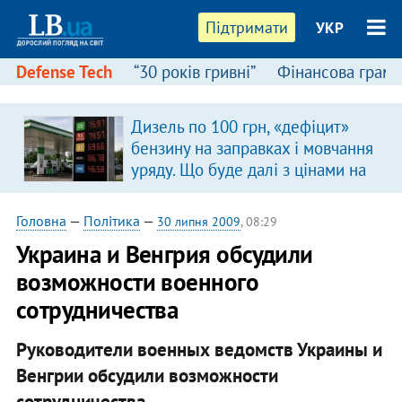
Підтримати
УКР
Defense Tech
“30 років гривні”
Фінансова грамо
Дизель по 100 грн, «дефіцит»
бензину на заправках і мовчання
уряду. Що буде далі з цінами на
пальне?
Головна
—
Політика
—
30 липня 2009
, 08:29
Украина и Венгрия обсудили
возможности военного
сотрудничества
Руководители военных ведомств Украины и
Венгрии обсудили возможности
сотрудничества.