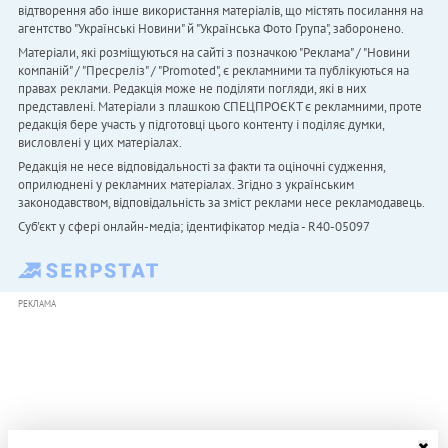
відтворення або інше використання матеріалів, що містять посилання на
агентство "Українськi Новини" й "Українська Фото Група", заборонено.
Матеріали, які розміщуються на сайті з позначкою "Реклама" / "Новини
компаній" / "Пресреліз" / "Promoted", є рекламними та публікуються на
правах реклами. Редакція може не поділяти погляди, які в них
представлені. Матеріали з плашкою СПЕЦПРОЄКТ є рекламними, проте
редакція бере участь у підготовці цього контенту і поділяє думки,
висловлені у цих матеріалах.
Редакція не несе відповідальності за факти та оціночні судження,
оприлюднені у рекламних матеріалах. Згідно з українським
законодавством, відповідальність за зміст реклами несе рекламодавець.
Cуб'єкт у сфері онлайн-медіа; ідентифікатор медіа - R40-05097
РЕКЛАМА