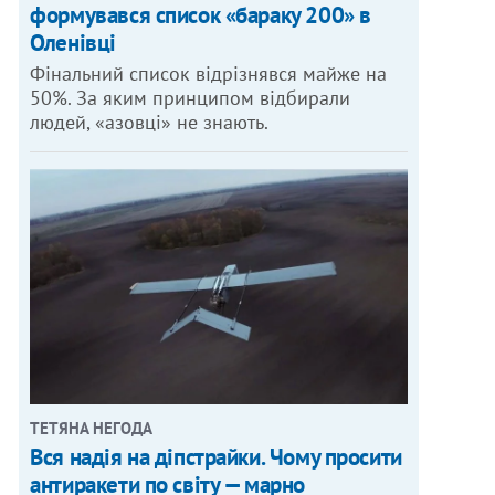
формувався список «бараку 200» в
Оленівці
Фінальний список відрізнявся майже на
50%. За яким принципом відбирали
людей, «азовці» не знають.
ТЕТЯНА НЕГОДА
Вся надія на діпстрайки. Чому просити
антиракети по світу — марно