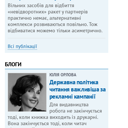
Вільних засобів для відбиття
«невідворотних» ракет у партнерів
практично немає, альтернативні
комплекси розвиваються повільно. Тож
відбиватися можемо тільки асиметрично.
Всі публікації
БЛОГИ
ЮЛІЯ ОРЛОВА
Державна політика
читання важливіша за
рекламні кампанії
Для видавництва
робота не закінчується
тоді, коли книжка виходить із друкарні.
Вона закінчується тоді, коли читач