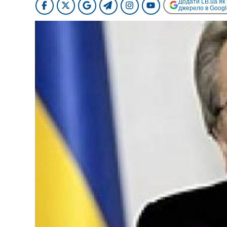
Додати LB.ua як
джерело в Googl