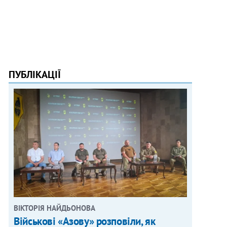
ПУБЛІКАЦІЇ
ВІКТОРІЯ НАЙДЬОНОВА
Військові «Азову» розповіли, як