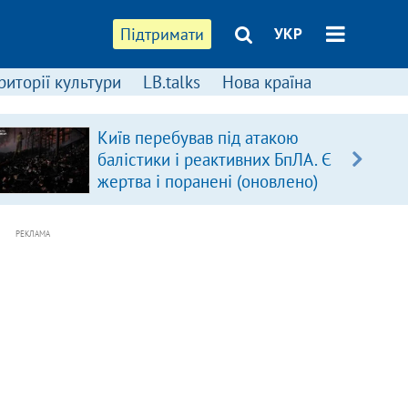
Підтримати
УКР
риторії культури
LB.talks
Нова країна
Київ перебував під атакою
балістики і реактивних БпЛА. Є
жертва і поранені (оновлено)
РЕКЛАМА