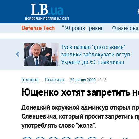
Defense Tech
“30 років гривні”
Фінансова
ового
Туск назвав "ідіотськими"
ій
заклики заблокувати вступ
України до ЄС і закликав
припинити антиукраїнську
риторику
Головна
—
Політика
—
29 липня 2009
, 15:43
Ющенко хотят запретить н
Донецкий окружной админсуд открыл пр
Оленцевича, который просит запретить 
употреблять слово "жопа".