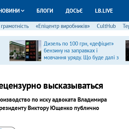
НОВИНИ
БЛОГИ
ДОСЬЄ
LB.LIVE
 грамотність
«Епіцентр виробників»
CultHub
Те
Дизель по 100 грн, «дефіцит»
бензину на заправках і
мовчання уряду. Що буде далі з
цінами на пальне?
ецензурно высказываться
оизводство по иску адвоката Владимира
президенту Виктору Ющенко публично