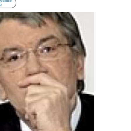
 бажане
e