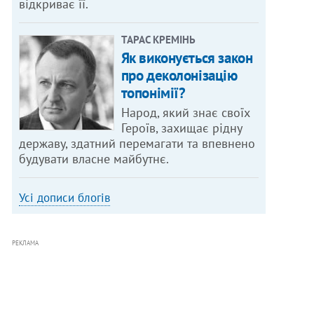
відкриває її.
ТАРАС КРЕМІНЬ
Як виконується закон
про деколонізацію
топонімії?
Народ, який знає своїх
Героїв, захищає рідну
державу, здатний перемагати та впевнено
будувати власне майбутнє.
Усі дописи блогів
РЕКЛАМА