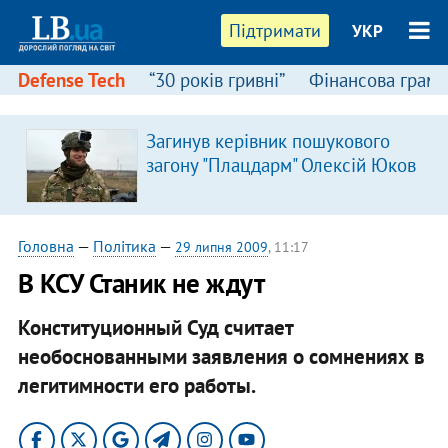
Підтримати
УКР
Defense Tech
“30 років гривні”
Фінансова грамо
Загинув керівник пошукового
загону "Плацдарм" Олексій Юков
Головна
—
Політика
—
29 липня 2009
, 11:17
В КСУ Станик не ждут
Конституционный Суд считает
необоснованными заявления о сомнениях в
легитимности его работы.