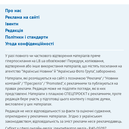
Про нас
Реклама на сайті
Івенти
Редакція
Політики і стандарти
Угода конфіденційності
У разі повного чи часткового відтворення матеріалів пряме
гіперпосилання на LB.ua обов'язкове! Передрук, копіювання,
відтворення або інше використання матеріалів, що містять посилання на
агентство "Українськi Новини" й "Українська Фото Група", заборонено.
Матеріали, які розміщуються на сайті з позначкою "Реклама" / "Новини
компаній" / "Пресреліз" / "Promoted", є рекламними та публікуються на
правах реклами. Редакція може не поділяти погляди, які в них
представлені. Матеріали з плашкою СПЕЦПРОЄКТ є рекламними, проте
редакція бере участь у підготовці цього контенту і поділяє думки,
висловлені у цих матеріалах.
Редакція не несе відповідальності за факти та оціночні судження,
оприлюднені у рекламних матеріалах. Згідно з українським
законодавством, відповідальність за зміст реклами несе рекламодавець.
Cуб'єкт у сфері онлайн-медіа; ідентифікатор медіа - R40-05097