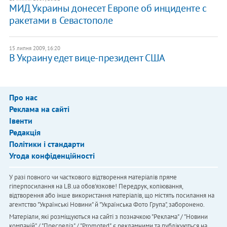
МИД Украины донесет Европе об инциденте с
ракетами в Севастополе
15 липня 2009, 16:20
В Украину едет вице-президент США
Про нас
Реклама на сайті
Івенти
Редакція
Політики і стандарти
Угода конфіденційності
У разі повного чи часткового відтворення матеріалів пряме
гіперпосилання на LB.ua обов'язкове! Передрук, копіювання,
відтворення або інше використання матеріалів, що містять посилання на
агентство "Українськi Новини" й "Українська Фото Група", заборонено.
Матеріали, які розміщуються на сайті з позначкою "Реклама" / "Новини
компаній" / "Пресреліз" / "Promoted", є рекламними та публікуються на