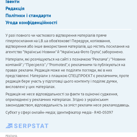
Івенти
Редакція
Політики і стандарти
Угода конфіденційності
У разі повного чи часткового відтворення матеріалів пряме
гіперпосилання на LB.ua обов'язкове! Передрук, копіювання,
відтворення або інше використання матеріалів, що містять посилання на
агентство "Українськi Новини" й "Українська Фото Група", заборонено.
Матеріали, які розміщуються на сайті з позначкою "Реклама" / "Новини
компаній" / "Пресреліз" / "Promoted", є рекламними та публікуються на
правах реклами. Редакція може не поділяти погляди, які в них
представлені. Матеріали з плашкою СПЕЦПРОЄКТ є рекламними, проте
редакція бере участь у підготовці цього контенту і поділяє думки,
висловлені у цих матеріалах.
Редакція не несе відповідальності за факти та оціночні судження,
оприлюднені у рекламних матеріалах. Згідно з українським
законодавством, відповідальність за зміст реклами несе рекламодавець.
Cуб'єкт у сфері онлайн-медіа; ідентифікатор медіа - R40-05097
РЕКЛАМА