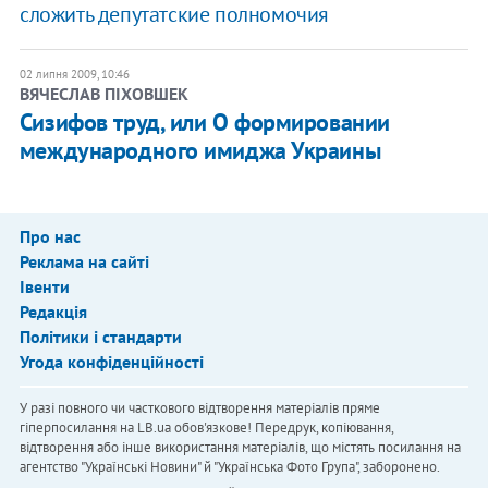
сложить депутатские полномочия
02 липня 2009, 10:46
ВЯЧЕСЛАВ ПІХОВШЕК
Сизифов труд, или О формировании
международного имиджа Украины
Про нас
Реклама на сайті
Івенти
Редакція
Політики і стандарти
Угода конфіденційності
У разі повного чи часткового відтворення матеріалів пряме
гіперпосилання на LB.ua обов'язкове! Передрук, копіювання,
відтворення або інше використання матеріалів, що містять посилання на
агентство "Українськi Новини" й "Українська Фото Група", заборонено.