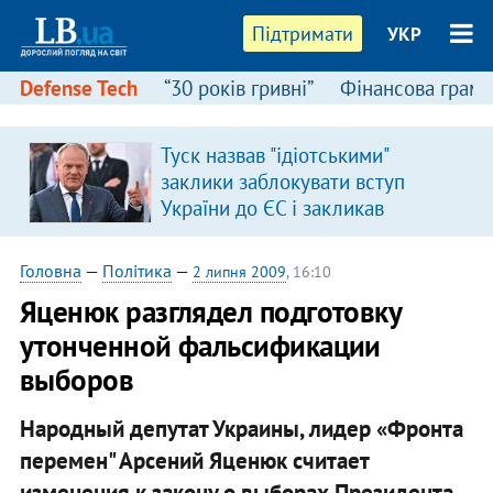
Підтримати
УКР
Defense Tech
“30 років гривні”
Фінансова грамо
Туск назвав "ідіотськими"
заклики заблокувати вступ
України до ЄС і закликав
припинити антиукраїнську
риторику
Головна
—
Політика
—
2 липня 2009
, 16:10
Яценюк разглядел подготовку
утонченной фальсификации
выборов
Народный депутат Украины, лидер «Фронта
перемен" Арсений Яценюк считает
изменения к закону о выборах Президента