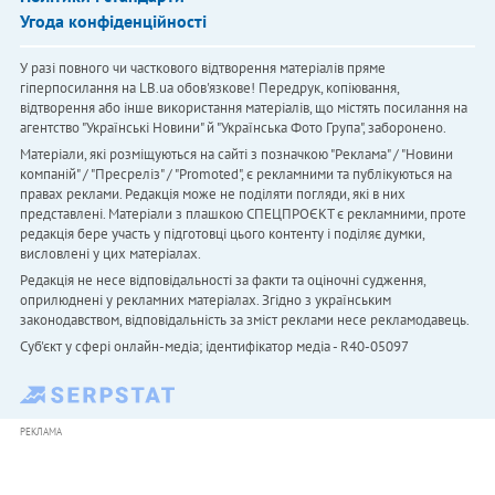
Угода конфіденційності
У разі повного чи часткового відтворення матеріалів пряме
гіперпосилання на LB.ua обов'язкове! Передрук, копіювання,
відтворення або інше використання матеріалів, що містять посилання на
агентство "Українськi Новини" й "Українська Фото Група", заборонено.
Матеріали, які розміщуються на сайті з позначкою "Реклама" / "Новини
компаній" / "Пресреліз" / "Promoted", є рекламними та публікуються на
правах реклами. Редакція може не поділяти погляди, які в них
представлені. Матеріали з плашкою СПЕЦПРОЄКТ є рекламними, проте
редакція бере участь у підготовці цього контенту і поділяє думки,
висловлені у цих матеріалах.
Редакція не несе відповідальності за факти та оціночні судження,
оприлюднені у рекламних матеріалах. Згідно з українським
законодавством, відповідальність за зміст реклами несе рекламодавець.
Cуб'єкт у сфері онлайн-медіа; ідентифікатор медіа - R40-05097
РЕКЛАМА