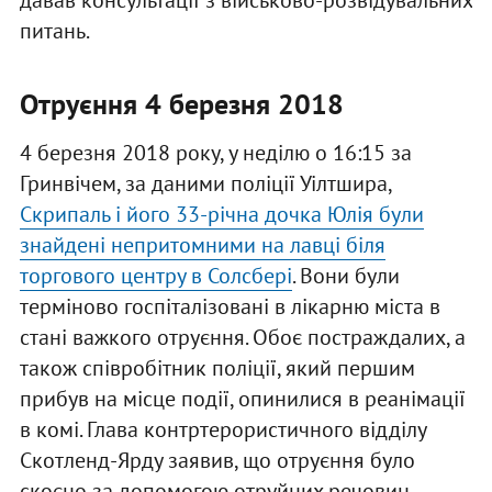
давав консультації з військово-розвідувальних
питань.
Отруєння 4 березня 2018
4 березня 2018 року, у неділю о 16:15 за
Гринвічем, за даними поліції Уілтшира,
Скрипаль і його 33-річна дочка Юлія були
знайдені непритомними на лавці біля
торгового центру в Солсбері
. Вони були
терміново госпіталізовані в лікарню міста в
стані важкого отруєння. Обоє постраждалих, а
також співробітник поліції, який першим
прибув на місце події, опинилися в реанімації
в комі. Глава контртерористичного відділу
Скотленд-Ярду заявив, що отруєння було
скоєно за допомогою отруйних речовин