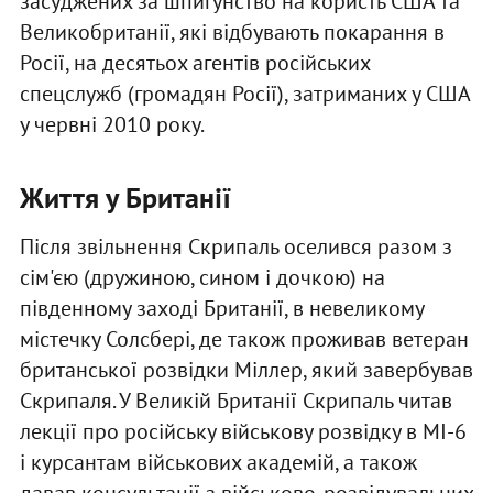
засуджених за шпигунство на користь США та
Великобританії, які відбувають покарання в
Росії, на десятьох агентів російських
спецслужб (громадян Росії), затриманих у США
у червні 2010 року.
Життя у Британії
Після звільнення Скрипаль оселився разом з
сім'єю (дружиною, сином і дочкою) на
південному заході Британії, в невеликому
містечку Солсбері, де також проживав ветеран
британської розвідки Міллер, який завербував
Скрипаля. У Великій Британії Скрипаль читав
лекції про російську військову розвідку в МІ-6
і курсантам військових академій, а також