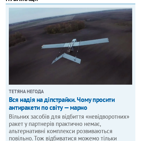
ТЕТЯНА НЕГОДА
Вся надія на діпстрайки. Чому просити
антиракети по світу — марно
Вільних засобів для відбиття «невідворотних»
ракет у партнерів практично немає,
альтернативні комплекси розвиваються
повільно. Тож відбиватися можемо тільки