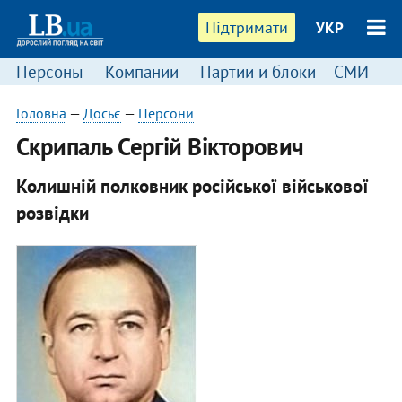
Підтримати
УКР
Персоны
Компании
Партии и блоки
СМИ
П
Головна
—
Досьє
—
Персони
​Скрипаль Сергій Вікторович
Колишній полковник російської військової
розвідки