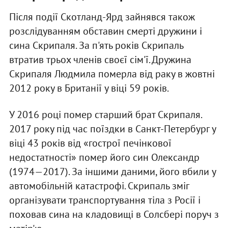
Після події Скотланд-Ярд зайнявся також
розслідуванням обставин смерті дружини і
сина Скрипаля. За п'ять років Скрипаль
втратив трьох членів своєї сім'ї. Дружина
Скрипаля Людмила померла від раку в жовтні
2012 року в Британії у віці 59 років.
У 2016 році помер старший брат Скрипаля.
2017 року під час поїздки в Санкт-Петербург у
віці 43 років від «гострої печінкової
недостатності» помер його син Олександр
(1974—2017). За іншими даними, його вбили у
автомобільній катастрофі. Скрипаль зміг
організувати транспортування тіла з Росії і
поховав сина на кладовищі в Солсбері поруч з