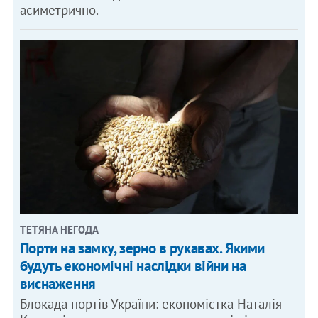
асиметрично.
ТЕТЯНА НЕГОДА
Порти на замку, зерно в рукавах. Якими
будуть економічні наслідки війни на
виснаження
Блокада портів України: економістка Наталія