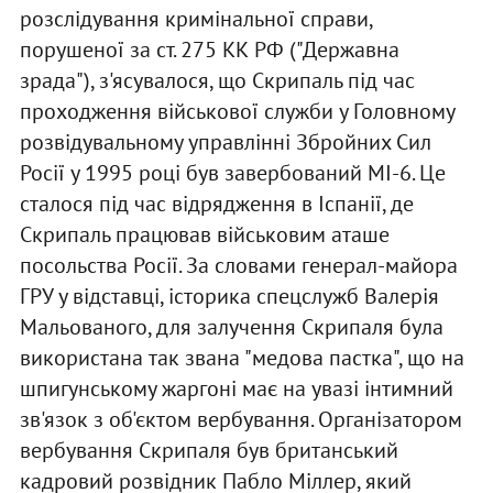
розслідування кримінальної справи,
порушеної за ст. 275 КК РФ ("Державна
зрада"), з'ясувалося, що Скрипаль під час
проходження військової служби у Головному
розвідувальному управлінні Збройних Сил
Росії у 1995 році був завербований МІ-6. Це
сталося під час відрядження в Іспанії, де
Скрипаль працював військовим аташе
посольства Росії. За словами генерал-майора
ГРУ у відставці, історика спецслужб Валерія
Мальованого, для залучення Скрипаля була
використана так звана "медова пастка", що на
шпигунському жаргоні має на увазі інтимний
зв'язок з об'єктом вербування. Організатором
вербування Скрипаля був британський
кадровий розвідник Пабло Міллер, який