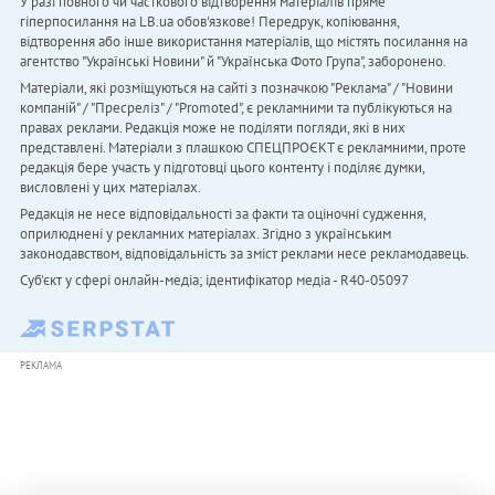
У разі повного чи часткового відтворення матеріалів пряме
гіперпосилання на LB.ua обов'язкове! Передрук, копіювання,
відтворення або інше використання матеріалів, що містять посилання на
агентство "Українськi Новини" й "Українська Фото Група", заборонено.
Матеріали, які розміщуються на сайті з позначкою "Реклама" / "Новини
компаній" / "Пресреліз" / "Promoted", є рекламними та публікуються на
правах реклами. Редакція може не поділяти погляди, які в них
представлені. Матеріали з плашкою СПЕЦПРОЄКТ є рекламними, проте
редакція бере участь у підготовці цього контенту і поділяє думки,
висловлені у цих матеріалах.
Редакція не несе відповідальності за факти та оціночні судження,
оприлюднені у рекламних матеріалах. Згідно з українським
законодавством, відповідальність за зміст реклами несе рекламодавець.
Cуб'єкт у сфері онлайн-медіа; ідентифікатор медіа - R40-05097
РЕКЛАМА