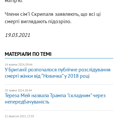
матір'ю.
Члени сім'ї Скрипаля заявляють, що всі ці
смерті виглядають підозріло.
19.03.2021
МАТЕРІАЛИ ПО ТЕМІ
14 жовтня 2024, 09:44
У Британії розпочалося публічне розслідування
смерті жінки від “Новачка” у 2018 році
28 травня 2024, 00:44
Тереза Мей назвала Трампа "складним" через
непередбачуваність
21 вересня 2021, 13:50