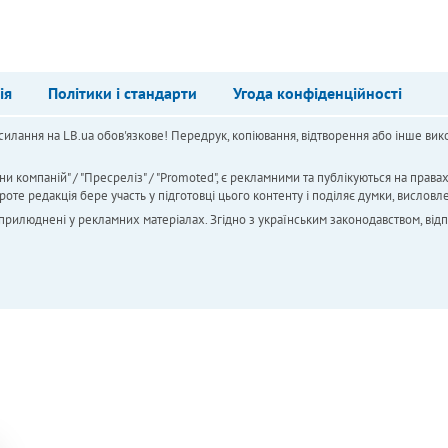
ія
Політики і стандарти
Угода конфіденційності
силання на LB.ua обов'язкове! Передрук, копіювання, відтворення або інше вико
ни компаній" / "Пресреліз" / "Promoted", є рекламними та публікуються на права
 редакція бере участь у підготовці цього контенту і поділяє думки, висловле
 оприлюднені у рекламних матеріалах. Згідно з українським законодавством, від