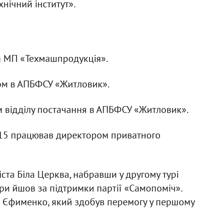
хнічний інститут».
а МП «Техмашпродукція».
ом в АПБФСУ «Житловик».
 відділу постачання в АПБФСУ «Житловик».
2015 працював директором приватного
ста Біла Церква, набравши у другому турі
ори йшов за підтримки партії «Самопоміч».
 Єфименко, який здобув перемогу у першому