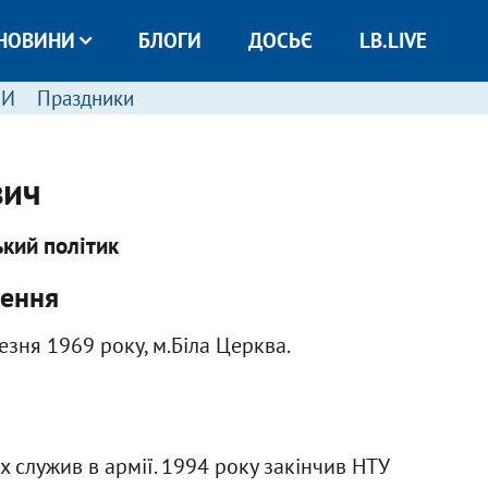
НОВИНИ
БЛОГИ
ДОСЬЄ
LB.LIVE
МИ
Праздники
вич
ький політик
ення
зня 1969 року, м.Біла Церква.
 служив в армії. 1994 року закінчив НТУ