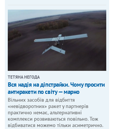
ТЕТЯНА НЕГОДА
Вся надія на діпстрайки. Чому просити
антиракети по світу — марно
Вільних засобів для відбиття
«невідворотних» ракет у партнерів
практично немає, альтернативні
комплекси розвиваються повільно. Тож
відбиватися можемо тільки асиметрично.