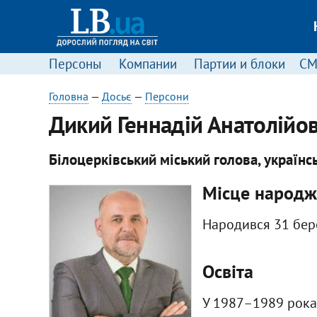
Персоны
Компании
Партии и блоки
С
Головна
—
Досьє
—
Персони
Дикий Геннадій Анатолійо
Білоцерківський міський голова, українс
Місце народж
Народився 31 бере
Освіта
У 1987–1989 роках