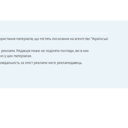
ристання матеріалів, що містять посилання на агентство "Українськi
х реклами. Редакція може не поділяти погляди, які в них
ні у цих матеріалах.
повідальність за зміст реклами несе рекламодавець.