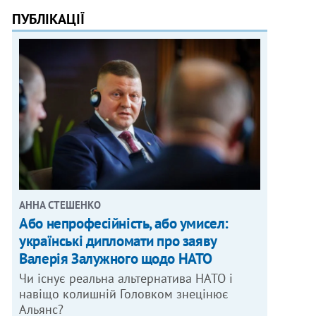
ПУБЛІКАЦІЇ
АННА СТЕШЕНКО
Або непрофесійність, або умисел:
українські дипломати про заяву
Валерія Залужного щодо НАТО
Чи існує реальна альтернатива НАТО і
навіщо колишній Головком знецінює
Альянс?