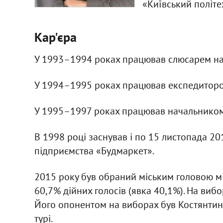
«Київський політе
Кар'єра
У 1993–1994 роках працював слюсарем н
У 1994–1995 роках працював експедитор
У 1995–1997 роках працював начальником
В 1998 році заснував і по 15 листопада 
підприємства «Будмаркет».
2015 року був обраний міським головою мі
60,7% дійних голосів (явка 40,1%). На виб
Його опонентом на виборах був Костянтин
турі.