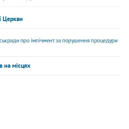
ї Церкви
іськради про імпічмент за порушення процедури
в на місцях