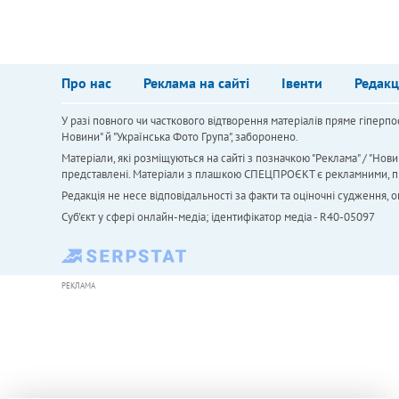
Про нас
Реклама на сайті
Івенти
Редакц
У разі повного чи часткового відтворення матеріалів пряме гіперпо
Новини" й "Українська Фото Група", заборонено.
Матеріали, які розміщуються на сайті з позначкою "Реклама" / "Нови
представлені. Матеріали з плашкою СПЕЦПРОЄКТ є рекламними, проте
Редакція не несе відповідальності за факти та оціночні судження,
Cуб'єкт у сфері онлайн-медіа; ідентифікатор медіа - R40-05097
РЕКЛАМА