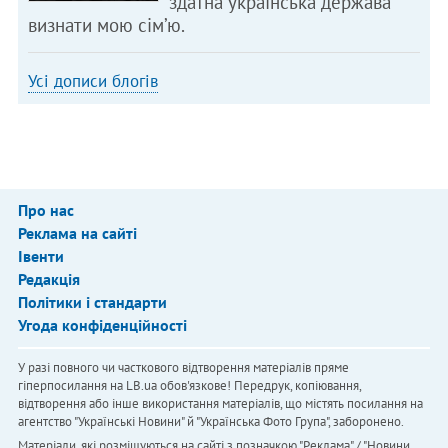
здатна українська держава
визнати мою сім’ю.
Усі дописи блогів
Про нас
Реклама на сайті
Івенти
Редакція
Політики і стандарти
Угода конфіденційності
У разі повного чи часткового відтворення матеріалів пряме
гіперпосилання на LB.ua обов'язкове! Передрук, копіювання,
відтворення або інше використання матеріалів, що містять посилання на
агентство "Українськi Новини" й "Українська Фото Група", заборонено.
Матеріали, які розміщуються на сайті з позначкою "Реклама" / "Новини