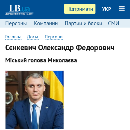
Підтримати
УКР
Персоны
Компании
Партии и блоки
СМИ
П
Головна
—
Досьє
—
Персони
Сєнкевич Олександр Федорович
Міський голова Миколаєва