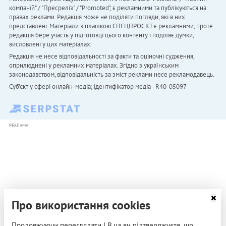
компаній" / "Пресреліз" / "Promoted", є рекламними та публікуються на
правах реклами. Редакція може не поділяти погляди, які в них
представлені. Матеріали з плашкою СПЕЦПРОЄКТ є рекламними, проте
редакція бере участь у підготовці цього контенту і поділяє думки,
висловлені у цих матеріалах.
Редакція не несе відповідальності за факти та оціночні судження,
оприлюднені у рекламних матеріалах. Згідно з українським
законодавством, відповідальність за зміст реклами несе рекламодавець.
Cуб'єкт у сфері онлайн-медіа; ідентифікатор медіа - R40-05097
РЕКЛАМА
Про використання cookies
Продовжуючи переглядати LB.ua ви підтверджуєте, що