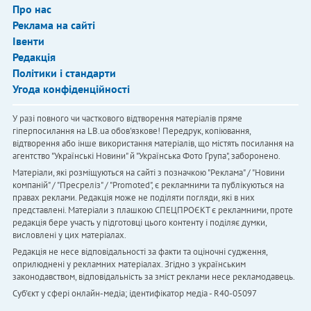
Про нас
Реклама на сайті
Івенти
Редакція
Політики і стандарти
Угода конфіденційності
У разі повного чи часткового відтворення матеріалів пряме
гіперпосилання на LB.ua обов'язкове! Передрук, копіювання,
відтворення або інше використання матеріалів, що містять посилання на
агентство "Українськi Новини" й "Українська Фото Група", заборонено.
Матеріали, які розміщуються на сайті з позначкою "Реклама" / "Новини
компаній" / "Пресреліз" / "Promoted", є рекламними та публікуються на
правах реклами. Редакція може не поділяти погляди, які в них
представлені. Матеріали з плашкою СПЕЦПРОЄКТ є рекламними, проте
редакція бере участь у підготовці цього контенту і поділяє думки,
висловлені у цих матеріалах.
Редакція не несе відповідальності за факти та оціночні судження,
оприлюднені у рекламних матеріалах. Згідно з українським
законодавством, відповідальність за зміст реклами несе рекламодавець.
Cуб'єкт у сфері онлайн-медіа; ідентифікатор медіа - R40-05097