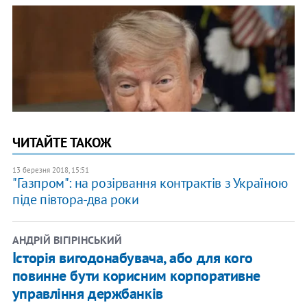
ЧИТАЙТЕ ТАКОЖ
13 березня 2018, 15:51
"Газпром": на розірвання контрактів з Україною
піде півтора-два роки
АНДРІЙ ВІГІРІНСЬКИЙ
Історія вигодонабувача, або для кого
повинне бути корисним корпоративне
управління держбанків