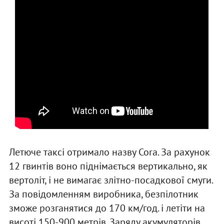
Летюче таксі отримало назву Cora. За рахунок
12 гвинтів воно піднімається вертикально, як
вертоліт, і не вимагає злітно-посадкової смуги.
За повідомленням виробника, безпілотник
зможе розганятися до 170 км/год. і летіти на
висоті 150-900 метрів. Заряду акумуляторів