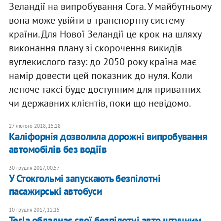
Зеландії на випробування Cora. У майбутньому
вона може увійти в транспортну систему
країни. Для Нової Зеландії це крок на шляху
виконання плану зі скорочення викидів
вуглекислого газу: до 2050 року країна має
намір довести цей показник до нуля. Коли
летюче таксі буде доступним для приватних
чи державних клієнтів, поки що невідомо.
27 лютого 2018, 15:28
Каліфорнія дозволила дорожні випробування
автомобілів без водіїв
30 грудня 2017, 00:57
У Стокгольмі запускають безпілотні
пасажирські автобуси
10 грудня 2017, 12:15
Tesla обладнає свої безпілотні авто штучним