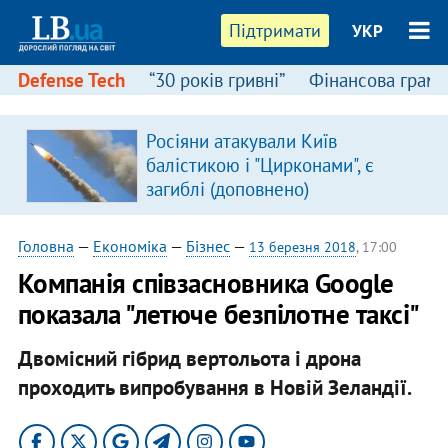
Підтримати
УКР
Defense Tech
“30 років гривні”
Фінансова грамо
Росіяни атакували Київ
балістикою і "Цирконами", є
загиблі (доповнено)
Головна
—
Економіка
—
Бізнес
—
13 березня 2018
, 17:00
Компанія співзасновника Google
показала "летюче безпілотне таксі"
Двомісний гібрид вертольота і дрона
проходить випробування в Новій Зеландії.