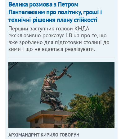
Велика розмова з Петром
Пантелеєвим про політику, гроші і
технічні рішення плану стійкості
Перший заступник голови КМДА
ексклюзивно розказує LB.ua про те, що
вже зроблено для підготовки столиці до
зими і що не вдається реалізувати.
АРХІМАНДРИТ КИРИЛО ГОВОРУН