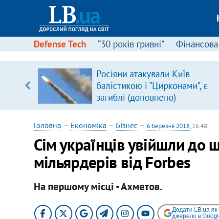
Defense Tech
“30 років гривні”
Фінансова
ового
Росіяни атакували Київ
ій
балістикою і "Цирконами", є
загиблі (доповнено)
Головна
—
Економіка
—
Бізнес
—
6 березня 2018
, 16:48
Сім українців увійшли до 
мільярдерів від Forbes
На першому місці - Ахметов.
Додати LB.ua як
джерело в Googl