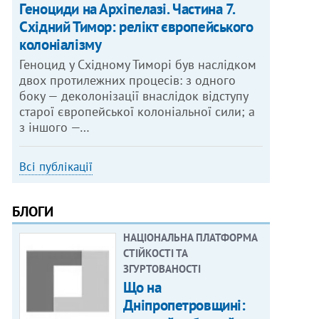
Геноциди на Архіпелазі. Частина 7.
Східний Тимор: релікт європейського
колоніалізму
Геноцид у Східному Тиморі був наслідком
двох протилежних процесів: з одного
боку — деколонізації внаслідок відступу
старої європейської колоніальної сили; а
з іншого —…
Всі публікації
БЛОГИ
НАЦІОНАЛЬНА ПЛАТФОРМА
СТІЙКОСТІ ТА
ЗГУРТОВАНОСТІ
Що на
Дніпропетровщині: