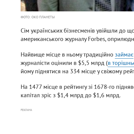
ФОТО: ОКО ПЛАНЕТЫ
Сім українських бізнесменів увійшли до що
американського журналу Forbes, оприлюдне
Найвище місце в ньому традиційно
займає
журналісти оцінили в $5,5 млрд (
в торішнь
йому піднятися на 334 місце у свіжому рейт
На 1477 місце в рейтингу зі 1678-го підня
капітал зріс з $1,4 млрд до $1,6 млрд.
РЕКЛАМА