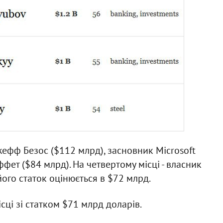
фф Безос ($112 млрд), засновник Microsoft
ффет ($84 млрд). На четвертому місці - власник
ого статок оцінюється в $72 млрд.
сці зі статком $71 млрд доларів.