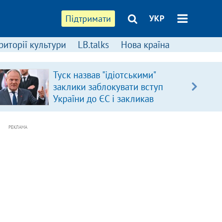
Підтримати
УКР
риторії культури
LB.talks
Нова країна
Туск назвав "ідіотськими"
заклики заблокувати вступ
України до ЄС і закликав
припинити антиукраїнську
риторику
РЕКЛАМА