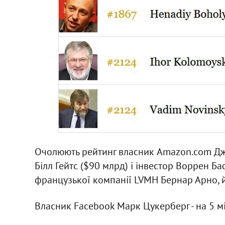
Очолюють рейтинг власник Amazon.com Дже
Білл Гейтс ($90 млрд) і інвестор Воррен Ба
французької компанії LVMH Бернар Арно, й
Власник Facebook Марк Цукерберг - на 5 мі