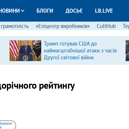
НОВИНИ
БЛОГИ
ДОСЬЄ
LB.LIVE
 грамотність
«Епіцентр виробників»
CultHub
Те
Трамп готував США до
наймасштабнішої атаки з часів
Другої світової війни
щорічного рейтингу
 бажане
e