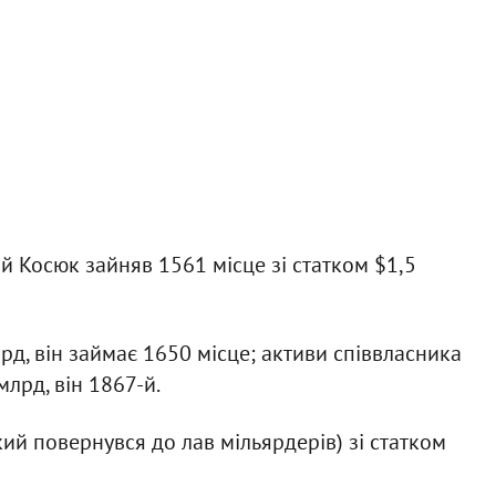
 Косюк зайняв 1561 місце зі статком $1,5
рд, він займає 1650 місце; активи співвласника
млрд, він 1867-й.
ий повернувся до лав мільярдерів) зі статком