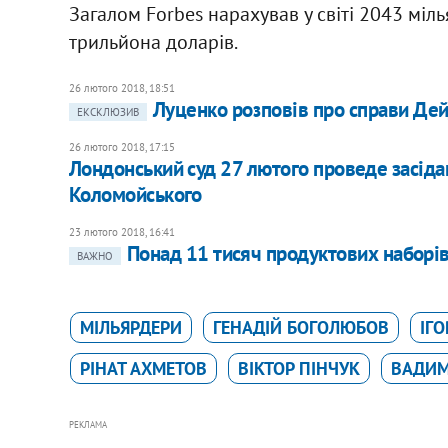
Загалом Forbes нарахував у світі 2043 міль
трильйона доларів.
26 лютого 2018, 18:51
Луценко розповів про справи Дейд
ЕКСКЛЮЗИВ
26 лютого 2018, 17:15
Лондонський суд 27 лютого проведе засіда
Коломойського
23 лютого 2018, 16:41
Понад 11 тисяч продуктових наборів
ВАЖНО
МІЛЬЯРДЕРИ
ГЕНАДІЙ БОГОЛЮБОВ
ІГ
РІНАТ АХМЕТОВ
ВІКТОР ПІНЧУК
ВАДИМ
РЕКЛАМА