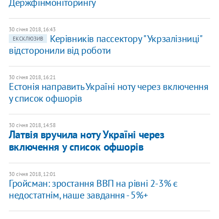
Держфінмоніторингу
30 січня 2018, 16:43
Керівників пассектору "Укрзалізниці"
ЕКСКЛЮЗИВ
відсторонили від роботи
30 січня 2018, 16:21
Естонія направить Україні ноту через включення
у список офшорів
30 січня 2018, 14:58
Латвія вручила ноту Україні через
включення у список офшорів
30 січня 2018, 12:01
Гройсман: зростання ВВП на рівні 2-3% є
недостатнім, наше завдання - 5%+