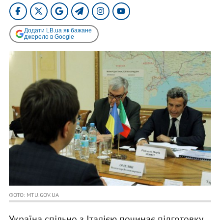
Додати LB.ua як бажане
джерело в Google
ФОТО: MTU.GOV.UA
Україна спільно з Італією починає підготовку