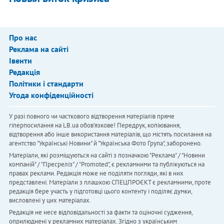
Про нас
Реклама на сайті
Івенти
Редакція
Політики і стандарти
Угода конфіденційності
У разі повного чи часткового відтворення матеріалів пряме
гіперпосилання на LB.ua обов'язкове! Передрук, копіювання,
відтворення або інше використання матеріалів, що містять посилання на
агентство "Українськi Новини" й "Українська Фото Група", заборонено.
Матеріали, які розміщуються на сайті з позначкою "Реклама" / "Новини
компаній" / "Пресреліз" / "Promoted", є рекламними та публікуються на
правах реклами. Редакція може не поділяти погляди, які в них
представлені. Матеріали з плашкою СПЕЦПРОЄКТ є рекламними, проте
редакція бере участь у підготовці цього контенту і поділяє думки,
висловлені у цих матеріалах.
Редакція не несе відповідальності за факти та оціночні судження,
оприлюднені у рекламних матеріалах. Згідно з українським