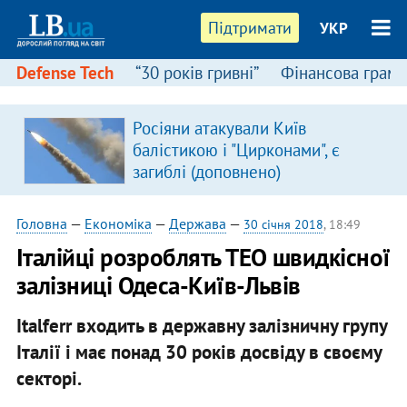
Підтримати
УКР
Defense Tech
“30 років гривні”
Фінансова грамо
Росіяни атакували Київ
балістикою і "Цирконами", є
загиблі (доповнено)
Головна
—
Економіка
—
Держава
—
30 січня 2018
, 18:49
Італійці розроблять ТЕО швидкісної
залізниці Одеса-Київ-Львів
Italferr входить в державну залізничну групу
Італії і має понад 30 років досвіду в своєму
секторі.