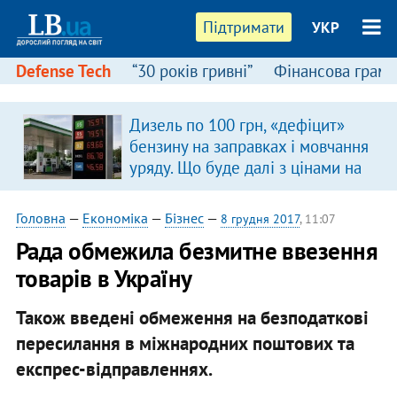
Підтримати
УКР
Defense Tech
“30 років гривні”
Фінансова грамо
Дизель по 100 грн, «дефіцит»
бензину на заправках і мовчання
уряду. Що буде далі з цінами на
пальне?
Головна
—
Економіка
—
Бізнес
—
8 грудня 2017
, 11:07
Рада обмежила безмитне ввезення
товарів в Україну
Також введені обмеження на безподаткові
пересилання в міжнародних поштових та
експрес-відправленнях.