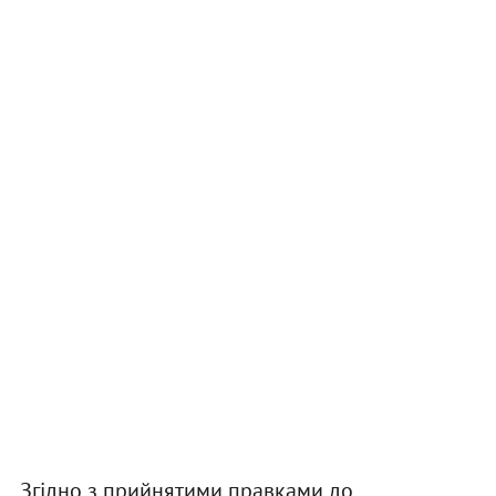
Згідно з прийнятими правками до