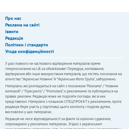
Про нас
Реклама на сайті
Івенти
Редакція
Політики і стандарти
Угода конфіденційності
У разі повного чи часткового відтворення матеріалів пряме
гіперпосилання на LB.ua обов'язкове! Передрук, копіювання,
відтворення або інше використання матеріалів, що містять посилання на
агентство "Українськi Новини" й "Українська Фото Група", заборонено.
Матеріали, які розміщуються на сайті з позначкою "Реклама" / "Новини
компаній" / "Пресреліз" / "Promoted", є рекламними та публікуються на
правах реклами. Редакція може не поділяти погляди, які в них
представлені. Матеріали з плашкою СПЕЦПРОЄКТ є рекламними, проте
редакція бере участь у підготовці цього контенту і поділяє думки,
висловлені у цих матеріалах.
Редакція не несе відповідальності за факти та оціночні судження,
оприлюднені у рекламних матеріалах. Згідно з українським