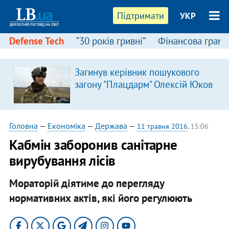
Підтримати
УКР
Defense Tech
“30 років гривні”
Фінансова грамо
Загинув керівник пошукового
загону "Плацдарм" Олексій Юков
Головна
—
Економіка
—
Держава
—
11 травня 2016
, 15:06
Кабмін заборонив санітарне
вирубування лісів
Мораторій діятиме до перегляду
нормативних актів, які його регулюють