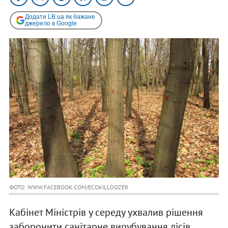
Додати LB.ua як бажане
джерело в Google
ФОТО: WWW.FACEBOOK.COM/ECOKILLDOZER
Кабінет Міністрів у середу ухвалив рішення
заборонити санітарне вирубування лісів,