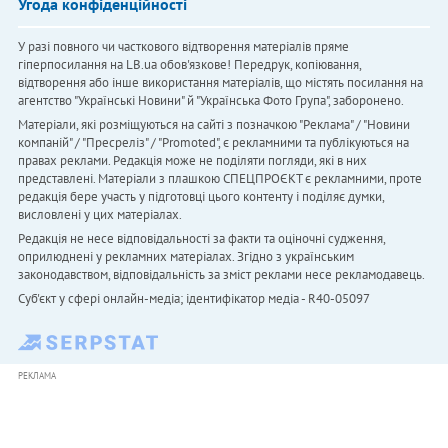
Угода конфіденційності
У разі повного чи часткового відтворення матеріалів пряме
гіперпосилання на LB.ua обов'язкове! Передрук, копіювання,
відтворення або інше використання матеріалів, що містять посилання на
агентство "Українськi Новини" й "Українська Фото Група", заборонено.
Матеріали, які розміщуються на сайті з позначкою "Реклама" / "Новини
компаній" / "Пресреліз" / "Promoted", є рекламними та публікуються на
правах реклами. Редакція може не поділяти погляди, які в них
представлені. Матеріали з плашкою СПЕЦПРОЄКТ є рекламними, проте
редакція бере участь у підготовці цього контенту і поділяє думки,
висловлені у цих матеріалах.
Редакція не несе відповідальності за факти та оціночні судження,
оприлюднені у рекламних матеріалах. Згідно з українським
законодавством, відповідальність за зміст реклами несе рекламодавець.
Cуб'єкт у сфері онлайн-медіа; ідентифікатор медіа - R40-05097
РЕКЛАМА