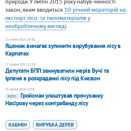
природи. У липні 2015 року набув чинності
закон, яким вводиться
10-річний мораторій на
експорт лісо- та пиломатеріалів у
необробленому вигляді
.
23 липня 2015, 19:30
Яценюк вимагає зупинити вирубування лісу в
Карпатах
17 грудня 2015, 21:18
Депутати БПП звинуватили мерів Бучі та
Ірпеня в розкраданні лісу під Києвом
25 квітня 2016, 15:58
Гройсман улаштував прочуханку
ВІДЕО
Насірову через контрабанду лісу
КАБМІН
ВИРУБКА ДЕРЕВ