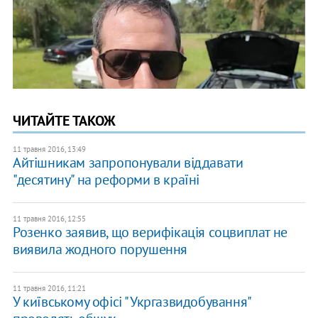
ЧИТАЙТЕ ТАКОЖ
11 травня 2016, 13:49
Айтішникам запропонували віддавати
"десятину" на реформи в країні
11 травня 2016, 12:55
Розенко заявив, що верифікація соцвиплат не
виявила жодного порушення
11 травня 2016, 11:21
У київському офісі "Укргазвидобування"