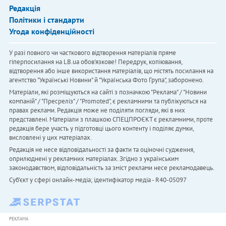
Редакція
Політики і стандарти
Угода конфіденційності
У разі повного чи часткового відтворення матеріалів пряме
гіперпосилання на LB.ua обов'язкове! Передрук, копіювання,
відтворення або інше використання матеріалів, що містять посилання на
агентство "Українськi Новини" й "Українська Фото Група", заборонено.
Матеріали, які розміщуються на сайті з позначкою "Реклама" / "Новини
компаній" / "Пресреліз" / "Promoted", є рекламними та публікуються на
правах реклами. Редакція може не поділяти погляди, які в них
представлені. Матеріали з плашкою СПЕЦПРОЄКТ є рекламними, проте
редакція бере участь у підготовці цього контенту і поділяє думки,
висловлені у цих матеріалах.
Редакція не несе відповідальності за факти та оціночні судження,
оприлюднені у рекламних матеріалах. Згідно з українським
законодавством, відповідальність за зміст реклами несе рекламодавець.
Cуб'єкт у сфері онлайн-медіа; ідентифікатор медіа - R40-05097
РЕКЛАМА