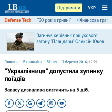
Підтримати
УКР
Defense Tech
“30 років гривні”
Фінансова грамо
Загинув керівник пошукового
загону "Плацдарм" Олексій Юков
Головна
—
Економіка
—
Бізнес
—
3 березня 2016
, 19:59
"Укрзалізниця" допустила зупинку
поїздів
Запасу дизпалива вистачить на 5 діб.