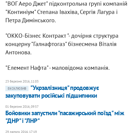
"ВОГ Аеро Джет" підконтрольна групі компаній
"Континіум" Степана Івахіва, Сергія Лагура і
Петра Димінського.
"ОККО-Бізнес Контракт "- дочірня структура
концерну "Галнафтогаз" бізнесмена Віталія
Антонова.
"Елемент Нафта" - маловідома компанія.
23 березня 2016, 11:03
"Укрзалізниця" продовжує
ЕКСКЛЮЗИВ
закуповувати російські підшипники
01 березня 2016, 09:57
Бойовики запустили "пасажирський поїзд" між
"ДНР" і "ЛНР"
29 лютого 2016, 17:19