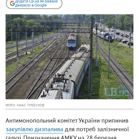
Додати LB.ua як бажане
джерело в Google
ФОТО: МАКС ТРЕБУХОВ
Антимонопольний комітет України припинив
закупівлю дизпалива
для потреб залізничної
галузі. Призначення АМКУ на 28 березня