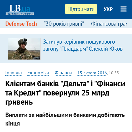
Підтримати
УКР
Defense Tech
“30 років гривні”
Фінансова грамо
Загинув керівник пошукового
загону "Плацдарм" Олексій Юков
Головна
—
Економіка
—
Фінанси
—
15 лютого 2016
, 10:53
Клієнтам банків "Дельта" і "Фінанси
та Кредит" повернули 25 млрд
гривень
Виплати за найбільшими банками добігають
кінця