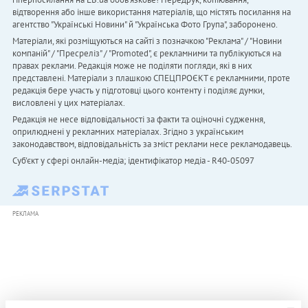
відтворення або інше використання матеріалів, що містять посилання на
агентство "Українськi Новини" й "Українська Фото Група", заборонено.
Матеріали, які розміщуються на сайті з позначкою "Реклама" / "Новини
компаній" / "Пресреліз" / "Promoted", є рекламними та публікуються на
правах реклами. Редакція може не поділяти погляди, які в них
представлені. Матеріали з плашкою СПЕЦПРОЄКТ є рекламними, проте
редакція бере участь у підготовці цього контенту і поділяє думки,
висловлені у цих матеріалах.
Редакція не несе відповідальності за факти та оціночні судження,
оприлюднені у рекламних матеріалах. Згідно з українським
законодавством, відповідальність за зміст реклами несе рекламодавець.
Cуб'єкт у сфері онлайн-медіа; ідентифікатор медіа - R40-05097
РЕКЛАМА