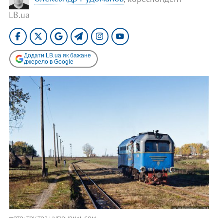
LB.ua
Додати LB.ua як бажане
джерело в Google