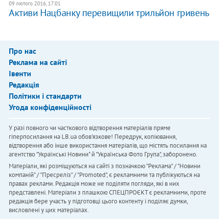
09 лютого 2016, 17:01
Активи Нацбанку перевищили трильйон гривень
Про нас
Реклама на сайті
Івенти
Редакція
Політики і стандарти
Угода конфіденційності
У разі повного чи часткового відтворення матеріалів пряме
гіперпосилання на LB.ua обов'язкове! Передрук, копіювання,
відтворення або інше використання матеріалів, що містять посилання на
агентство "Українськi Новини" й "Українська Фото Група", заборонено.
Матеріали, які розміщуються на сайті з позначкою "Реклама" / "Новини
компаній" / "Пресреліз" / "Promoted", є рекламними та публікуються на
правах реклами. Редакція може не поділяти погляди, які в них
представлені. Матеріали з плашкою СПЕЦПРОЄКТ є рекламними, проте
редакція бере участь у підготовці цього контенту і поділяє думки,
висловлені у цих матеріалах.