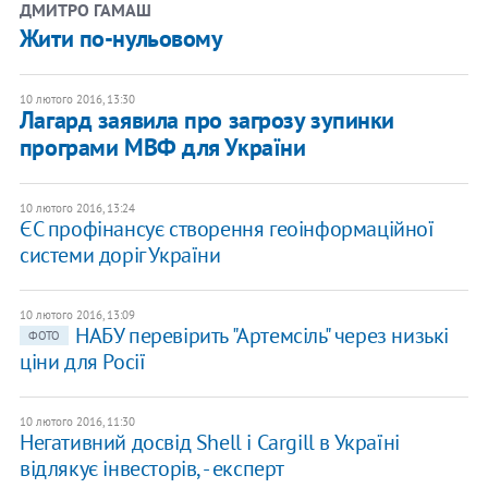
ДМИТРО ГАМАШ
Жити по-нульовому
10 лютого 2016, 13:30
Лагард заявила про загрозу зупинки
програми МВФ для України
10 лютого 2016, 13:24
ЄС профінансує створення геоінформаційної
системи доріг України
10 лютого 2016, 13:09
НАБУ перевірить "Артемсіль" через низькі
ФОТО
ціни для Росії
10 лютого 2016, 11:30
Негативний досвід Shell і Cargill в Україні
відлякує інвесторів, - експерт