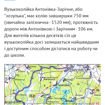
Вузькоколійка Антонівка-Зарічне, або
"зозулька", має колію завширшки 750 мм
(звичайна залізнична - 1520 мм); протяжність
дороги між Антонівкою і Зарічним - 106 км.
Для жителів кількох десятків сіл ця
вузькоколійка досі залишається найшвидшим
і доступним способом дістатися на роботу чи
до школи.