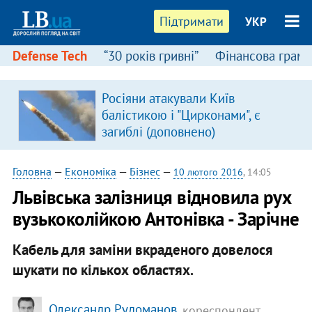
Підтримати
УКР
Defense Tech
“30 років гривні”
Фінансова грамо
:
Росіяни атакували Київ
балістикою і "Цирконами", є
загиблі (доповнено)
Головна
—
Економіка
—
Бізнес
—
10 лютого 2016
, 14:05
Львівська залізниця відновила рух
вузькоколійкою Антонівка - Зарічне
Кабель для заміни вкраденого довелося
шукати по кількох областях.
Олександр Рудоманов
, кореспондент