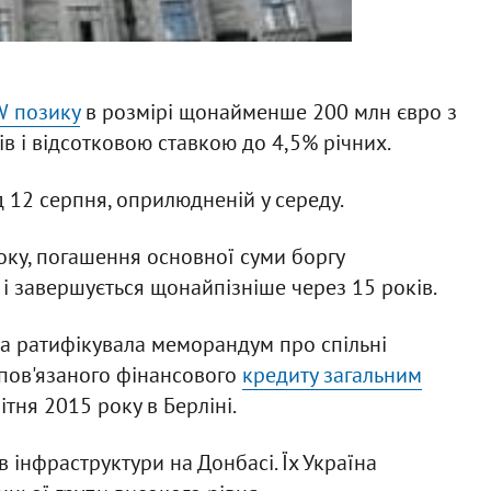
W позику
в розмірі щонайменше 200 млн євро з
в і відсотковою ставкою до 4,5% річних.
 12 серпня, оприлюдненій у середу.
оку, погашення основної суми боргу
 і завершується щонайпізніше через 15 років.
да ратифікувала меморандум про спільні
епов'язаного фінансового
кредиту загальним
ітня 2015 року в Берліні.
в інфраструктури на Донбасі. Їх Україна