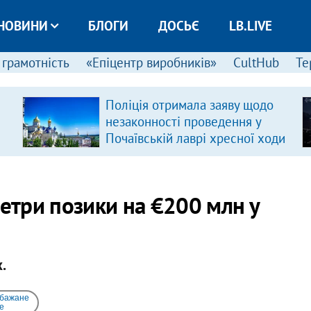
НОВИНИ
БЛОГИ
ДОСЬЄ
LB.LIVE
 грамотність
«Епіцентр виробників»
CultHub
Те
Поліція отримала заяву щодо
незаконності проведення у
Почаївській лаврі хресної ходи
три позики на €200 млн у
.
 бажане
e