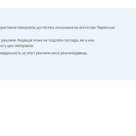
ристання матеріалів, що містять посилання на агентство "Українськi
х реклами. Редакція може не поділяти погляди, які в них
ні у цих матеріалах.
повідальність за зміст реклами несе рекламодавець.