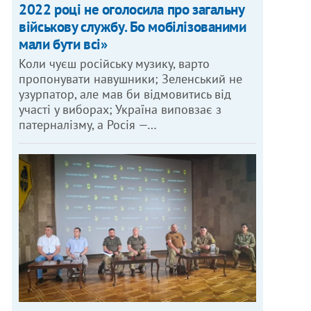
2022 році не оголосила про загальну
військову службу. Бо мобілізованими
мали бути всі»
Коли чуєш російську музику, варто
пропонувати навушники; Зеленський не
узурпатор, але мав би відмовитись від
участі у виборах; Україна виповзає з
патерналізму, а Росія —…