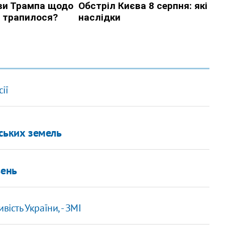
сії
нських земель
вень
ість України, - ЗМІ