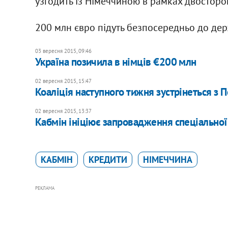
узгодить із Німеччиною в рамках двосторон
200 млн євро підуть безпосередньо до де
03 вересня 2015, 09:46
Україна позичила в німців €200 млн
02 вересня 2015, 15:47
Коаліція наступного тижня зустрінеться з
02 вересня 2015, 13:37
Кабмін ініціює запровадження спеціальної
КАБМІН
КРЕДИТИ
НІМЕЧЧИНА
РЕКЛАМА