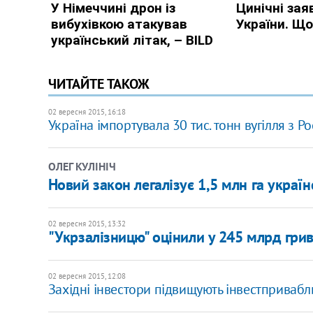
ЧИТАЙТЕ ТАКОЖ
02 вересня 2015, 16:18
Україна імпортувала 30 тис. тонн вугілля з Ро
ОЛЕГ КУЛІНІЧ
Новий закон легалізує 1,5 млн га украї
02 вересня 2015, 13:32
"Укрзалізницю" оцінили у 245 млрд гри
02 вересня 2015, 12:08
Західні інвестори підвищують інвестприваблив