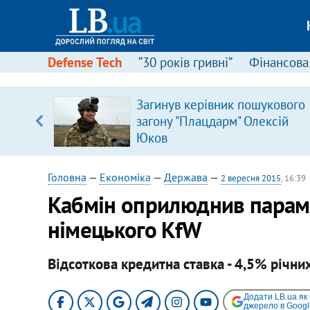
Defense Tech
“30 років гривні”
Фінансова
Загинув керівник пошукового
 часів
загону "Плацдарм" Олексій
Юков
Головна
—
Економіка
—
Держава
—
2 вересня 2015
, 16:39
Кабмін оприлюднив параме
німецького KfW
Відсоткова кредитна ставка - 4,5% річних
Додати LB.ua як
джерело в Googl