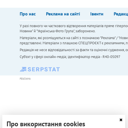
Про нас
Реклама на сайті
Івенти
Редакц
У разі повного чи часткового відтворення матеріалів пряме гіперпо
Новини" й "Українська Фото Група", заборонено.
Матеріали, які розміщуються на сайті з позначкою "Реклама" / "Нови
представлені. Матеріали з плашкою СПЕЦПРОЄКТ є рекламними, проте
Редакція не несе відповідальності за факти та оціночні судження,
Cуб'єкт у сфері онлайн-медіа; ідентифікатор медіа - R40-05097
РЕКЛАМА
Про використання cookies