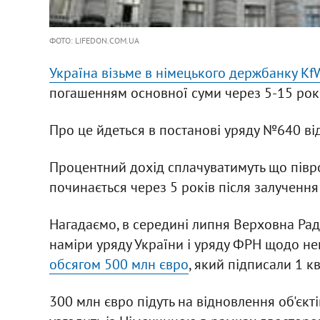
ФОТО: LIFEDON.COM.UA
Україна візьме в німецького держбанку Kf
погашенням основної суми через 5-15 рокі
Про це йдеться в постанові уряду №640 від
Процентний дохід сплачуватимуть що півр
починається через 5 років після залучення
Нагадаємо, в середині липня Верховна Ра
наміри уряду України і уряду ФРН щодо н
обсягом 500 млн євро
, який підписали 1 кв
300 млн євро підуть на відновлення об'єкті