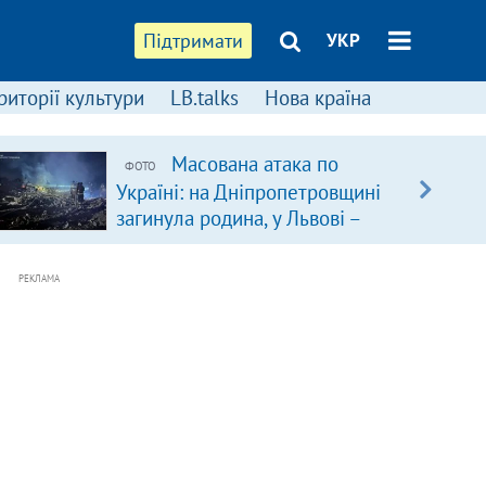
Підтримати
УКР
риторії культури
LB.talks
Нова країна
Масована атака по
ФОТО
Україні: на Дніпропетровщині
загинула родина, у Львові –
удар по багатоповерхівках
(доповнюється)
РЕКЛАМА