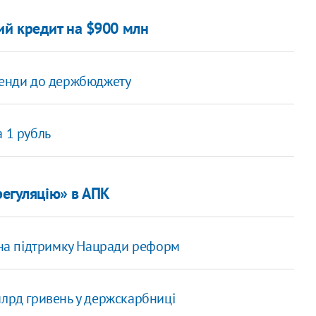
ий кредит на $900 млн
іденди до держбюджету
 1 рубль
регуляцію» в АПК
о на підтримку Нацради реформ
млрд гривень у держскарбниці