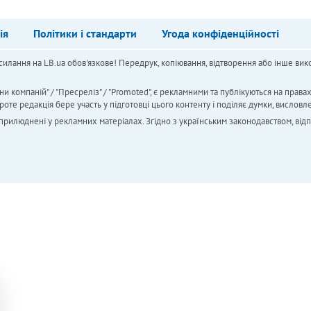
ія
Політики і стандарти
Угода конфіденційності
силання на LB.ua обов'язкове! Передрук, копіювання, відтворення або інше вико
ни компаній" / "Пресреліз" / "Promoted", є рекламними та публікуються на права
 редакція бере участь у підготовці цього контенту і поділяє думки, висловле
 оприлюднені у рекламних матеріалах. Згідно з українським законодавством, від