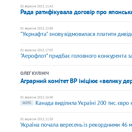
02 вересня 2015, 11:42
Рада ратифікувала договір про японськ
01 вересня 2015, 22:06
"Укрнафта" знову відмовилася платити див
01 вересня 2015, 17:03
"Аерофлот" придбає головного конкурента за
ОЛЕГ КУЛІНІЧ
Аграрний комітет ВР ініціює «велику де
01 вересня 2015, 16:40
Канада виділила Україні 200 тис. євр
ФОТО
01 вересня 2015, 11:50
Україна почала вересень із рекордними 46 