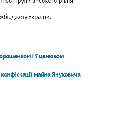
ньої групи високого рівня.
ржбюджету України.
 Порошенком і Яценюком
 конфіскації майна Януковича