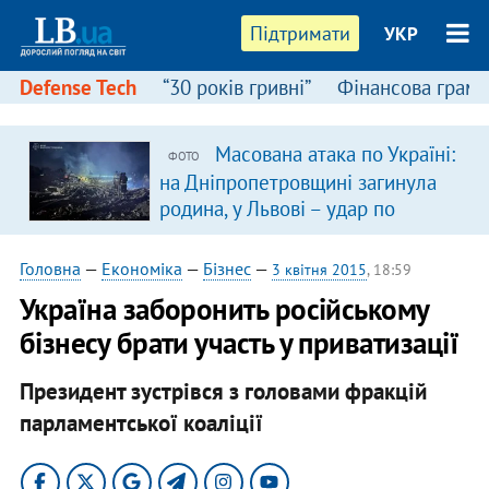
Підтримати
УКР
Defense Tech
“30 років гривні”
Фінансова грамо
Масована атака по Україні:
ФОТО
в
на Дніпропетровщині загинула
родина, у Львові – удар по
багатоповерхівках
(доповнюється)
Головна
—
Економіка
—
Бізнес
—
3 квітня 2015
, 18:59
Україна заборонить російському
бізнесу брати участь у приватизації
Президент зустрівся з головами фракцій
парламентської коаліції