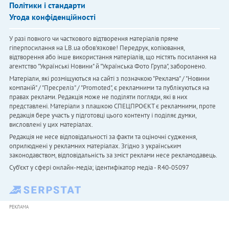
Політики і стандарти
Угода конфіденційності
У разі повного чи часткового відтворення матеріалів пряме
гіперпосилання на LB.ua обов'язкове! Передрук, копіювання,
відтворення або інше використання матеріалів, що містять посилання на
агентство "Українськi Новини" й "Українська Фото Група", заборонено.
Матеріали, які розміщуються на сайті з позначкою "Реклама" / "Новини
компаній" / "Пресреліз" / "Promoted", є рекламними та публікуються на
правах реклами. Редакція може не поділяти погляди, які в них
представлені. Матеріали з плашкою СПЕЦПРОЄКТ є рекламними, проте
редакція бере участь у підготовці цього контенту і поділяє думки,
висловлені у цих матеріалах.
Редакція не несе відповідальності за факти та оціночні судження,
оприлюднені у рекламних матеріалах. Згідно з українським
законодавством, відповідальність за зміст реклами несе рекламодавець.
Cуб'єкт у сфері онлайн-медіа; ідентифікатор медіа - R40-05097
РЕКЛАМА