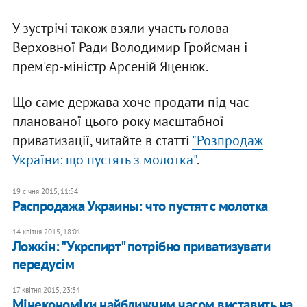
У зустрічі також взяли участь голова
Верховної Ради Володимир Гройсман і
прем'єр-міністр Арсеній Яценюк.
Що саме держава хоче продати під час
планованої цього року масштабної
приватизації, читайте в статті
"Розпродаж
України: що пустять з молотка"
.
19 січня 2015, 11:54
Распродажа Украины: что пустят с молотка
14 квітня 2015, 18:01
Ложкін: "Укрспирт" потрібно приватизувати
передусім
17 квітня 2015, 23:34
Мінекономіки найближчим часом виставить на