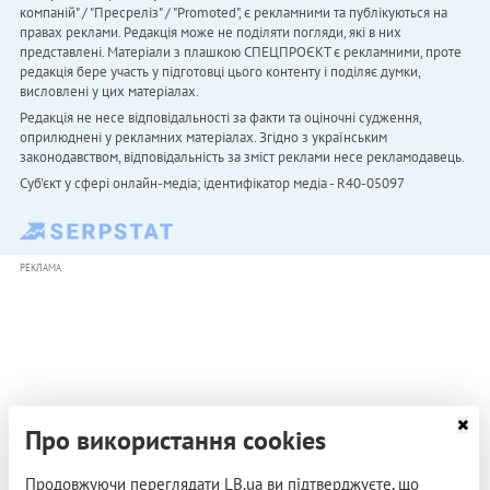
компаній" / "Пресреліз" / "Promoted", є рекламними та публікуються на
правах реклами. Редакція може не поділяти погляди, які в них
представлені. Матеріали з плашкою СПЕЦПРОЄКТ є рекламними, проте
редакція бере участь у підготовці цього контенту і поділяє думки,
висловлені у цих матеріалах.
Редакція не несе відповідальності за факти та оціночні судження,
оприлюднені у рекламних матеріалах. Згідно з українським
законодавством, відповідальність за зміст реклами несе рекламодавець.
Cуб'єкт у сфері онлайн-медіа; ідентифікатор медіа - R40-05097
РЕКЛАМА
Про використання cookies
Продовжуючи переглядати LB.ua ви підтверджуєте, що