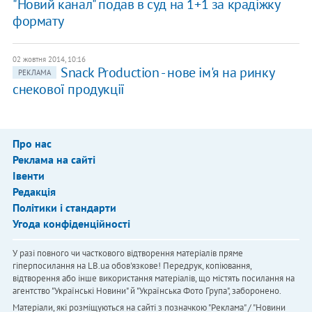
"Новий канал" подав в суд на 1+1 за крадіжку
формату
02 жовтня 2014, 10:16
Snack Production - нове ім'я на ринку
РЕКЛАМА
снекової продукції
Про нас
Реклама на сайті
Івенти
Редакція
Політики і стандарти
Угода конфіденційності
У разі повного чи часткового відтворення матеріалів пряме
гіперпосилання на LB.ua обов'язкове! Передрук, копіювання,
відтворення або інше використання матеріалів, що містять посилання на
агентство "Українськi Новини" й "Українська Фото Група", заборонено.
Матеріали, які розміщуються на сайті з позначкою "Реклама" / "Новини