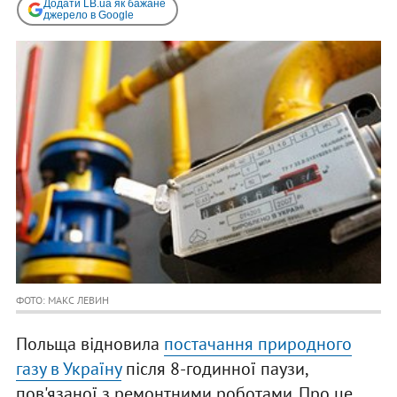
Додати LB.ua як бажане
джерело в Google
ФОТО: МАКС ЛЕВИН
Польща відновила
постачання природного
газу в Україну
після 8-годинної паузи,
пов'язаної з ремонтними роботами. Про це