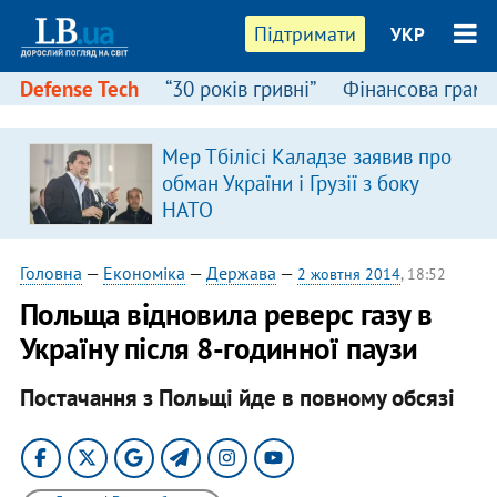
Підтримати
УКР
Defense Tech
“30 років гривні”
Фінансова грамо
Мер Тбілісі Каладзе заявив про
обман України і Грузії з боку
НАТО
Головна
—
Економіка
—
Держава
—
2 жовтня 2014
, 18:52
Польща відновила реверс газу в
Україну після 8-годинної паузи
Постачання з Польщі йде в повному обсязі