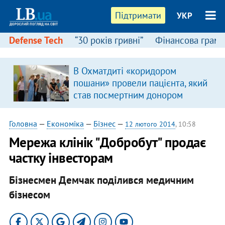
Підтримати
УКР
Defense Tech
“30 років гривні”
Фінансова грамо
В Охматдиті «коридором
пошани» провели пацієнта, який
став посмертним донором
Головна
—
Економіка
—
Бізнес
—
12 лютого 2014
, 10:58
Мережа клінік "Добробут" продає
частку інвесторам
Бізнесмен Демчак поділився медичним
бізнесом