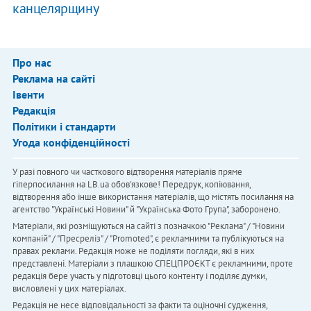
канцелярщину
Про нас
Реклама на сайті
Івенти
Редакція
Політики і стандарти
Угода конфіденційності
У разі повного чи часткового відтворення матеріалів пряме
гіперпосилання на LB.ua обов'язкове! Передрук, копіювання,
відтворення або інше використання матеріалів, що містять посилання на
агентство "Українськi Новини" й "Українська Фото Група", заборонено.
Матеріали, які розміщуються на сайті з позначкою "Реклама" / "Новини
компаній" / "Пресреліз" / "Promoted", є рекламними та публікуються на
правах реклами. Редакція може не поділяти погляди, які в них
представлені. Матеріали з плашкою СПЕЦПРОЄКТ є рекламними, проте
редакція бере участь у підготовці цього контенту і поділяє думки,
висловлені у цих матеріалах.
Редакція не несе відповідальності за факти та оціночні судження,