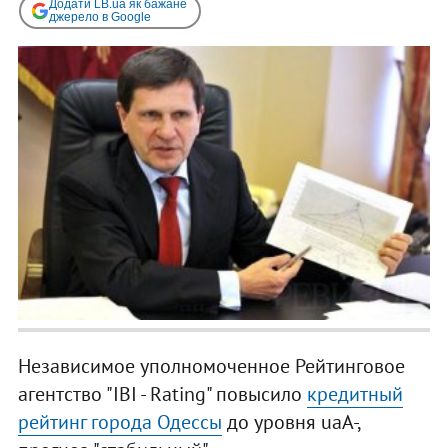
Додати LB.ua як бажане
джерело в Google
Независимое уполномоченное Рейтинговое
агентство "IBI - Rating" повысило
кредитный
рейтинг города Одессы
до уровня uaA-,