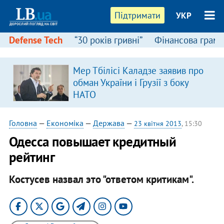
Підтримати
УКР
Defense Tech
“30 років гривні”
Фінансова грамо
:
Мер Тбілісі Каладзе заявив про
обман України і Грузії з боку
НАТО
Головна
—
Економіка
—
Держава
—
23 квітня 2013
, 15:30
Одесса повышает кредитный
рейтинг
Костусев назвал это "ответом критикам".