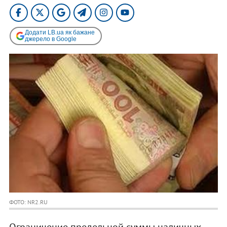
Додати LB.ua як бажане
джерело в Google
ФОТО: NR2.RU