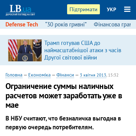
Підтримати
УКР
Defense Tech
“30 років гривні”
Фінансова грамо
Трамп готував США до
наймасштабнішої атаки з часів
Другої світової війни
Головна
—
Економіка
—
Фінанси
—
3 квітня 2013
, 15:32
Ограничение суммы наличных
расчетов может заработать уже в
мае
В НБУ считают, что безналичка выгодна в
первую очередь потребителям.