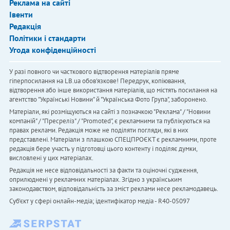
Реклама на сайті
Івенти
Редакція
Політики і стандарти
Угода конфіденційності
У разі повного чи часткового відтворення матеріалів пряме
гіперпосилання на LB.ua обов'язкове! Передрук, копіювання,
відтворення або інше використання матеріалів, що містять посилання на
агентство "Українськi Новини" й "Українська Фото Група", заборонено.
Матеріали, які розміщуються на сайті з позначкою "Реклама" / "Новини
компаній" / "Пресреліз" / "Promoted", є рекламними та публікуються на
правах реклами. Редакція може не поділяти погляди, які в них
представлені. Матеріали з плашкою СПЕЦПРОЄКТ є рекламними, проте
редакція бере участь у підготовці цього контенту і поділяє думки,
висловлені у цих матеріалах.
Редакція не несе відповідальності за факти та оціночні судження,
оприлюднені у рекламних матеріалах. Згідно з українським
законодавством, відповідальність за зміст реклами несе рекламодавець.
Cуб'єкт у сфері онлайн-медіа; ідентифікатор медіа - R40-05097