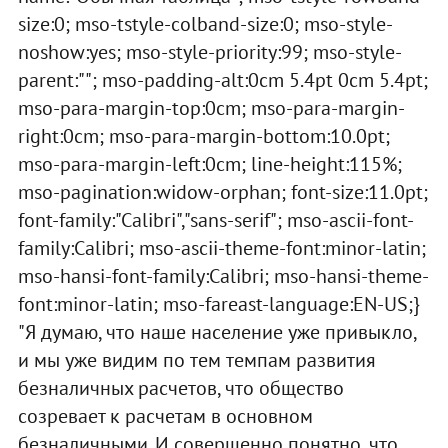
size:0; mso-tstyle-colband-size:0; mso-style-
noshow:yes; mso-style-priority:99; mso-style-
parent:""; mso-padding-alt:0cm 5.4pt 0cm 5.4pt;
mso-para-margin-top:0cm; mso-para-margin-
right:0cm; mso-para-margin-bottom:10.0pt;
mso-para-margin-left:0cm; line-height:115%;
mso-pagination:widow-orphan; font-size:11.0pt;
font-family:"Calibri","sans-serif"; mso-ascii-font-
family:Calibri; mso-ascii-theme-font:minor-latin;
mso-hansi-font-family:Calibri; mso-hansi-theme-
font:minor-latin; mso-fareast-language:EN-US;}
"Я думаю, что наше население уже привыкло,
и мы уже видим по тем темпам развития
безналичных расчетов, что общество
созревает к расчетам в основном
безналичными. И совершенно понятно, что