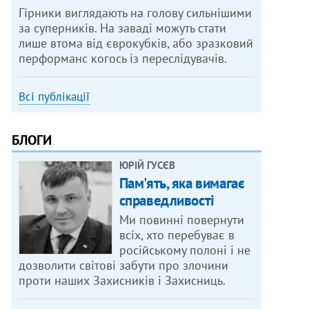
Гірники виглядають на голову сильнішими
за суперників. На заваді можуть стати
лише втома від єврокубків, або зразковий
перформанс когось із переслідувачів.
Всі публікації
БЛОГИ
ЮРІЙ ГУСЄВ
Пам'ять, яка вимагає
справедливості
Ми повинні повернути
всіх, хто перебуває в
російському полоні і не
дозволити світові забути про злочини
проти наших Захисників і Захисниць.