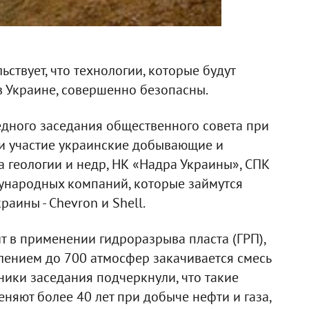
ствует, что технологии, которые будут
 Украине, совершенно безопасны.
едного заседания общественного совета при
ли участие украинские добывающие и
а геологии и недр, НК «Надра Украины», СПК
дународных компаний, которые займутся
аины - Chevron и Shell.
т в применении гидроразрыва пласта (ГРП),
лением до 700 атмосфер закачивается смесь
тники заседания подчеркнули, что такие
няют более 40 лет при добыче нефти и газа,