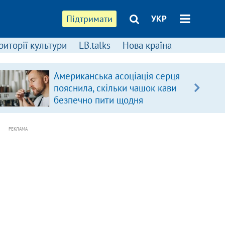
Підтримати
УКР
риторії культури
LB.talks
Нова країна
Американська асоціація серця
пояснила, скільки чашок кави
безпечно пити щодня
РЕКЛАМА