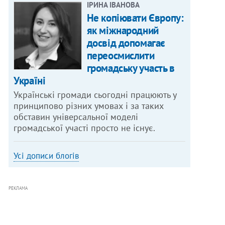
ІРИНА ІВАНОВА
Не копіювати Європу:
як міжнародний
досвід допомагає
переосмислити
громадську участь в
Україні
Українські громади сьогодні працюють у
принципово різних умовах і за таких
обставин універсальної моделі
громадської участі просто не існує.
Усі дописи блогів
РЕКЛАМА