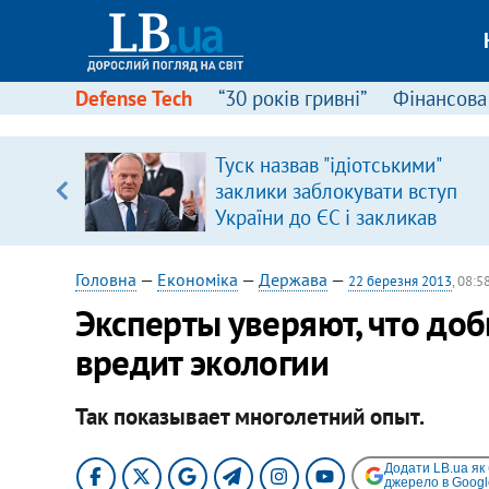
Defense Tech
“30 років гривні”
Фінансова
Туск назвав "ідіотськими"
, є
заклики заблокувати вступ
України до ЄС і закликав
припинити антиукраїнську
риторику
Головна
—
Економіка
—
Держава
—
22 березня 2013
, 08:5
​Эксперты уверяют, что доб
вредит экологии
Так показывает многолетний опыт.
Додати LB.ua як
джерело в Googl