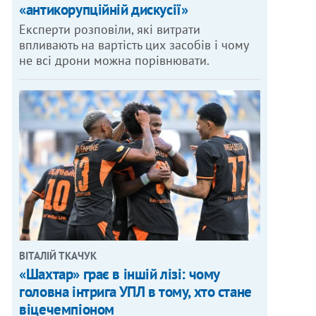
«антикорупційній дискусії»
Експерти розповіли, які витрати
впливають на вартість цих засобів і чому
не всі дрони можна порівнювати.
ВІТАЛІЙ ТКАЧУК
«Шахтар» грає в іншій лізі: чому
головна інтрига УПЛ в тому, хто стане
віцечемпіоном