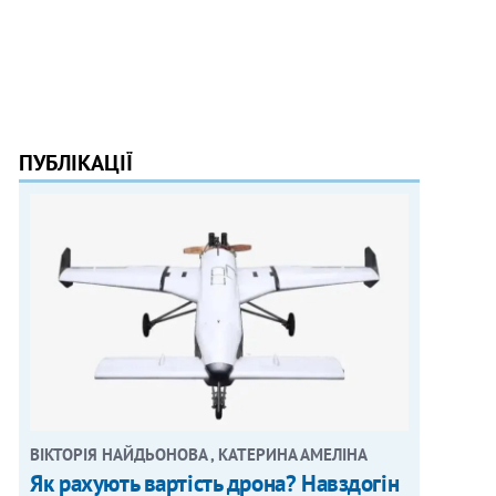
ПУБЛІКАЦІЇ
ВІКТОРІЯ НАЙДЬОНОВА , КАТЕРИНА АМЕЛІНА
Як рахують вартість дрона? Навздогін