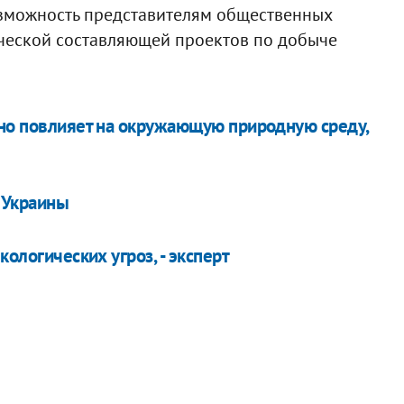
возможность представителям общественных
ической составляющей проектов по добыче
вно повлияет на окружающую природную среду,
з Украины
кологических угроз, - эксперт