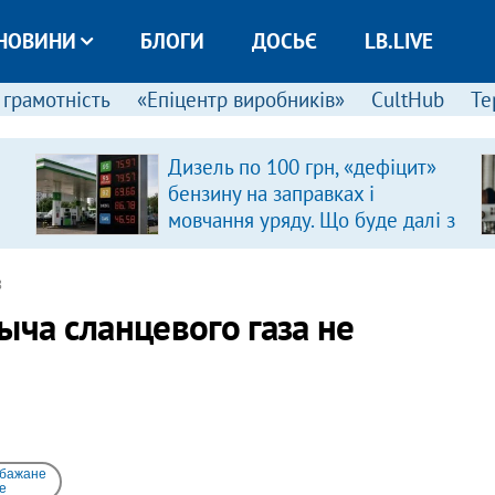
НОВИНИ
БЛОГИ
ДОСЬЄ
LB.LIVE
 грамотність
«Епіцентр виробників»
CultHub
Те
Дизель по 100 грн, «дефіцит»
бензину на заправках і
мовчання уряду. Що буде далі з
цінами на пальне?
8
ыча сланцевого газа не
 бажане
e