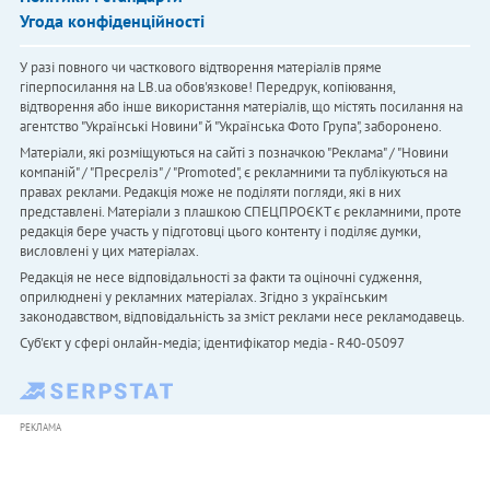
Угода конфіденційності
У разі повного чи часткового відтворення матеріалів пряме
гіперпосилання на LB.ua обов'язкове! Передрук, копіювання,
відтворення або інше використання матеріалів, що містять посилання на
агентство "Українськi Новини" й "Українська Фото Група", заборонено.
Матеріали, які розміщуються на сайті з позначкою "Реклама" / "Новини
компаній" / "Пресреліз" / "Promoted", є рекламними та публікуються на
правах реклами. Редакція може не поділяти погляди, які в них
представлені. Матеріали з плашкою СПЕЦПРОЄКТ є рекламними, проте
редакція бере участь у підготовці цього контенту і поділяє думки,
висловлені у цих матеріалах.
Редакція не несе відповідальності за факти та оціночні судження,
оприлюднені у рекламних матеріалах. Згідно з українським
законодавством, відповідальність за зміст реклами несе рекламодавець.
Cуб'єкт у сфері онлайн-медіа; ідентифікатор медіа - R40-05097
РЕКЛАМА