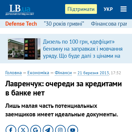
Підтримати
УКР
Defense Tech
“30 років гривні”
Фінансова грамо
Дизель по 100 грн, «дефіцит»
бензину на заправках і мовчання
уряду. Що буде далі з цінами на
пальне?
Головна
—
Економіка
—
Фінанси
—
21 березня 2013
, 17:32
Лавренчук: очереди за кредитами
в банке нет
Лишь малая часть потенциальных
заемщиков имеет идеальные документы.