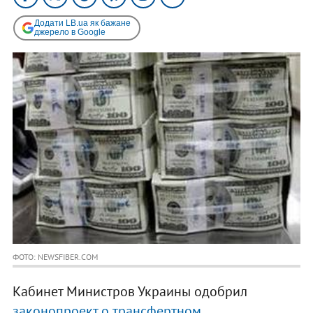
Додати LB.ua як бажане
джерело в Google
ФОТО: NEWSFIBER.COM
Кабинет Министров Украины одобрил
законопроект о трансфертном