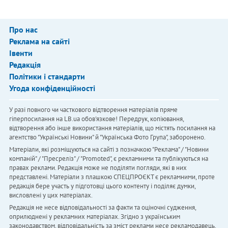
Про нас
Реклама на сайті
Івенти
Редакція
Політики і стандарти
Угода конфіденційності
У разі повного чи часткового відтворення матеріалів пряме
гіперпосилання на LB.ua обов'язкове! Передрук, копіювання,
відтворення або інше використання матеріалів, що містять посилання на
агентство "Українськi Новини" й "Українська Фото Група", заборонено.
Матеріали, які розміщуються на сайті з позначкою "Реклама" / "Новини
компаній" / "Пресреліз" / "Promoted", є рекламними та публікуються на
правах реклами. Редакція може не поділяти погляди, які в них
представлені. Матеріали з плашкою СПЕЦПРОЄКТ є рекламними, проте
редакція бере участь у підготовці цього контенту і поділяє думки,
висловлені у цих матеріалах.
Редакція не несе відповідальності за факти та оціночні судження,
оприлюднені у рекламних матеріалах. Згідно з українським
законодавством, відповідальність за зміст реклами несе рекламодавець.