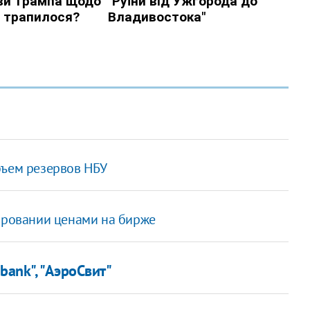
бъем резервов НБУ
лировании ценами на бирже
bank", "АэроСвит"