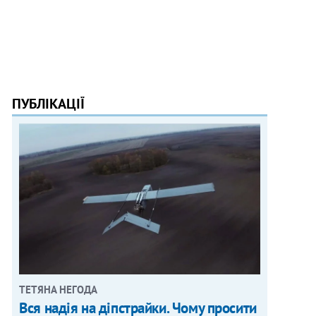
ПУБЛІКАЦІЇ
ТЕТЯНА НЕГОДА
Вся надія на діпстрайки. Чому просити