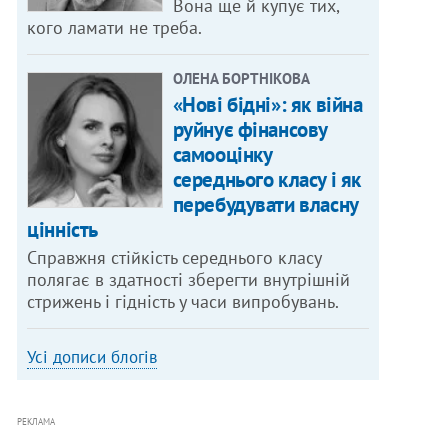
Вона ще й купує тих,
кого ламати не треба.
ОЛЕНА БОРТНІКОВА
«Нові бідні»: як війна
руйнує фінансову
самооцінку
середнього класу і як
перебудувати власну
цінність
Справжня стійкість середнього класу
полягає в здатності зберегти внутрішній
стрижень і гідність у часи випробувань.
Усі дописи блогів
РЕКЛАМА