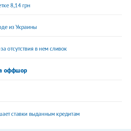
тке 8,14 грн
оде из Украины
за отсутствия в нем сливок
ма оффшор
шает ставки выданным кредитам