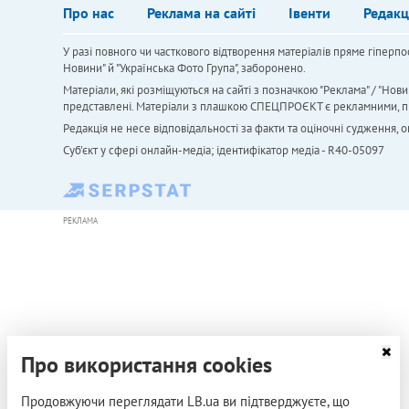
Про нас
Реклама на сайті
Івенти
Редакц
У разі повного чи часткового відтворення матеріалів пряме гіперпо
Новини" й "Українська Фото Група", заборонено.
Матеріали, які розміщуються на сайті з позначкою "Реклама" / "Нови
представлені. Матеріали з плашкою СПЕЦПРОЄКТ є рекламними, проте
Редакція не несе відповідальності за факти та оціночні судження,
Cуб'єкт у сфері онлайн-медіа; ідентифікатор медіа - R40-05097
РЕКЛАМА
Про використання cookies
Продовжуючи переглядати LB.ua ви підтверджуєте, що