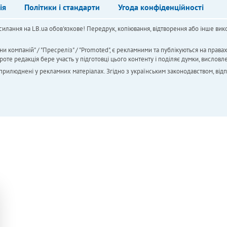
ія
Політики і стандарти
Угода конфіденційності
силання на LB.ua обов'язкове! Передрук, копіювання, відтворення або інше вико
ни компаній" / "Пресреліз" / "Promoted", є рекламними та публікуються на права
 редакція бере участь у підготовці цього контенту і поділяє думки, висловле
 оприлюднені у рекламних матеріалах. Згідно з українським законодавством, від