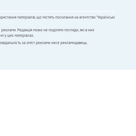
ристання матеріалів, що містять посилання на агентство "Українськi
х реклами. Редакція може не поділяти погляди, які в них
ні у цих матеріалах.
повідальність за зміст реклами несе рекламодавець.