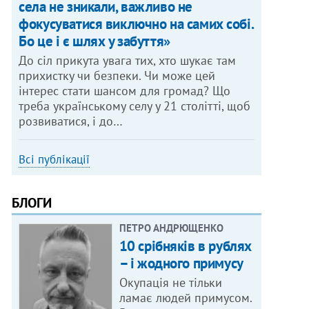
села не зникали, важливо не
фокусуватися виключно на самих собі.
Бо це і є шлях у забуття»
До сіл прикута увага тих, хто шукає там
прихистку чи безпеки. Чи може цей
інтерес стати шансом для громад? Що
треба українському селу у 21 столітті, щоб
розвиватися, і до…
Всі публікації
БЛОГИ
ПЕТРО АНДРЮЩЕНКО
10 срібняків в рублях
– і жодного примусу
Окупація не тільки
ламає людей примусом.