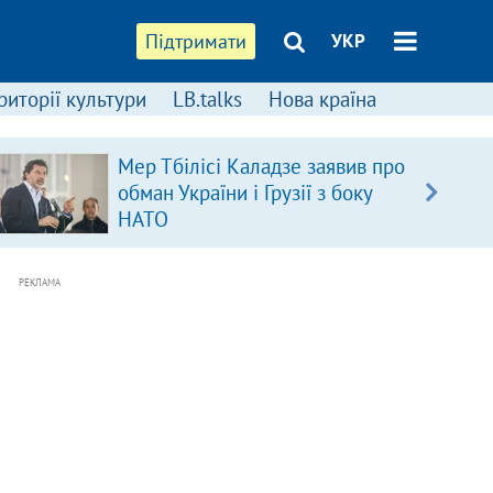
Підтримати
УКР
риторії культури
LB.talks
Нова країна
Мер Тбілісі Каладзе заявив про
обман України і Грузії з боку
НАТО
РЕКЛАМА