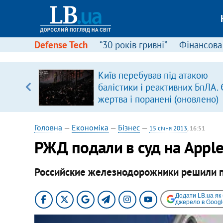
Defense Tech
“30 років гривні”
Фінансова
Київ перебував під атакою
балістики і реактивних БпЛА. 
вщині
жертва і поранені (оновлено)
і –
ах
Головна
—
Економіка
—
Бізнес
—
15 січня 2013
, 16:51
РЖД подали в суд на Appl
Российские железнодорожники решили п
Додати LB.ua як
джерело в Googl