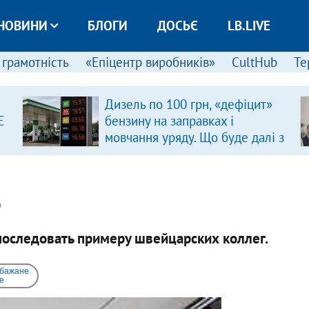
НОВИНИ
БЛОГИ
ДОСЬЄ
LB.LIVE
 грамотність
«Епіцентр виробників»
CultHub
Те
Дизель по 100 грн, «дефіцит»
Є
бензину на заправках і
мовчання уряду. Що буде далі з
цінами на пальне?
e
оследовать примеру швейцарских коллег.
 бажане
e