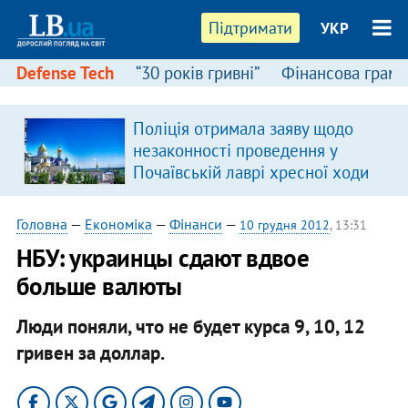
Підтримати
УКР
Defense Tech
“30 років гривні”
Фінансова грамо
Поліція отримала заяву щодо
в
незаконності проведення у
Почаївській лаврі хресної ходи
Головна
—
Економіка
—
Фінанси
—
10 грудня 2012
, 13:31
НБУ: украинцы сдают вдвое
больше валюты
Люди поняли, что не будет курса 9, 10, 12
гривен за доллар.