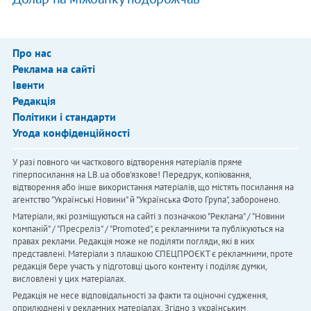
Про нас
Реклама на сайті
Івенти
Редакція
Політики і стандарти
Угода конфіденційності
У разі повного чи часткового відтворення матеріалів пряме
гіперпосилання на LB.ua обов'язкове! Передрук, копіювання,
відтворення або інше використання матеріалів, що містять посилання на
агентство "Українськi Новини" й "Українська Фото Група", заборонено.
Матеріали, які розміщуються на сайті з позначкою "Реклама" / "Новини
компаній" / "Пресреліз" / "Promoted", є рекламними та публікуються на
правах реклами. Редакція може не поділяти погляди, які в них
представлені. Матеріали з плашкою СПЕЦПРОЄКТ є рекламними, проте
редакція бере участь у підготовці цього контенту і поділяє думки,
висловлені у цих матеріалах.
Редакція не несе відповідальності за факти та оціночні судження,
оприлюднені у рекламних матеріалах. Згідно з українським