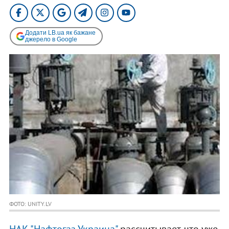
Додати LB.ua як бажане
джерело в Google
ФОТО: UNITY.LV