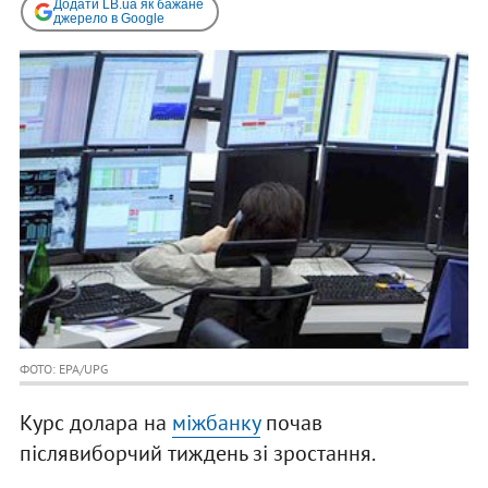
Додати LB.ua як бажане
джерело в Google
ФОТО: EPA/UPG
Курс долара на
міжбанку
почав
післявиборчий тиждень зі зростання.