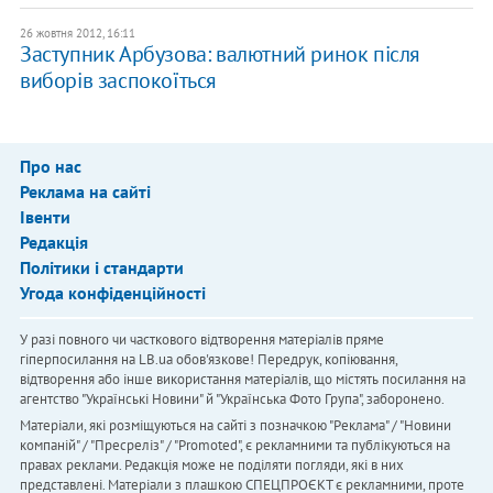
26 жовтня 2012, 16:11
Заступник Арбузова: валютний ринок після
виборів заспокоїться
Про нас
Реклама на сайті
Івенти
Редакція
Політики і стандарти
Угода конфіденційності
У разі повного чи часткового відтворення матеріалів пряме
гіперпосилання на LB.ua обов'язкове! Передрук, копіювання,
відтворення або інше використання матеріалів, що містять посилання на
агентство "Українськi Новини" й "Українська Фото Група", заборонено.
Матеріали, які розміщуються на сайті з позначкою "Реклама" / "Новини
компаній" / "Пресреліз" / "Promoted", є рекламними та публікуються на
правах реклами. Редакція може не поділяти погляди, які в них
представлені. Матеріали з плашкою СПЕЦПРОЄКТ є рекламними, проте