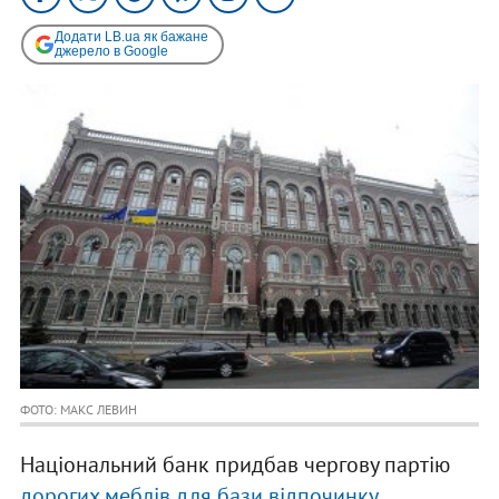
Додати LB.ua як бажане
джерело в Google
ФОТО: МАКС ЛЕВИН
Національний банк придбав чергову партію
дорогих меблів для бази відпочинку