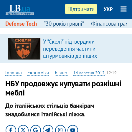
Підтримати
УКР
Defense Tech
“30 років гривні”
Фінансова грамо
У "Скелі" підтвердили
переведення частини
штурмовиків до інших
підрозділів
Головна
—
Економіка
—
Бізнес
—
14 вересня 2012
, 12:19
НБУ продовжує купувати розкішні
меблі
До італійських стільців банкірам
знадобилися італійські ліжка.