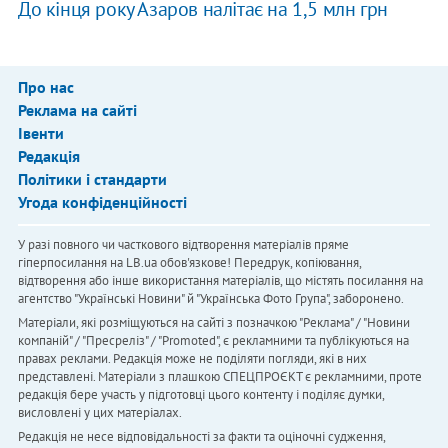
До кінця року Азаров налітає на 1,5 млн грн
Про нас
Реклама на сайті
Івенти
Редакція
Політики і стандарти
Угода конфіденційності
У разі повного чи часткового відтворення матеріалів пряме
гіперпосилання на LB.ua обов'язкове! Передрук, копіювання,
відтворення або інше використання матеріалів, що містять посилання на
агентство "Українськi Новини" й "Українська Фото Група", заборонено.
Матеріали, які розміщуються на сайті з позначкою "Реклама" / "Новини
компаній" / "Пресреліз" / "Promoted", є рекламними та публікуються на
правах реклами. Редакція може не поділяти погляди, які в них
представлені. Матеріали з плашкою СПЕЦПРОЄКТ є рекламними, проте
редакція бере участь у підготовці цього контенту і поділяє думки,
висловлені у цих матеріалах.
Редакція не несе відповідальності за факти та оціночні судження,