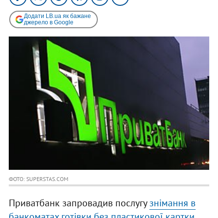
Додати LB.ua як бажане
джерело в Google
ФОТО: SUPERSTAS.COM
Приватбанк запровадив послугу
знімання в
банкоматах готівки без пластикової картки
.