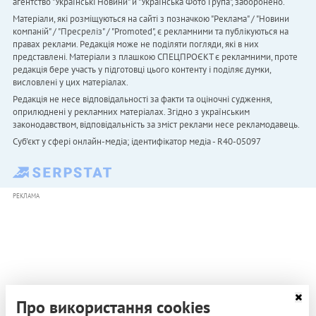
агентство "Українськi Новини" й "Українська Фото Група", заборонено.
Матеріали, які розміщуються на сайті з позначкою "Реклама" / "Новини
компаній" / "Пресреліз" / "Promoted", є рекламними та публікуються на
правах реклами. Редакція може не поділяти погляди, які в них
представлені. Матеріали з плашкою СПЕЦПРОЄКТ є рекламними, проте
редакція бере участь у підготовці цього контенту і поділяє думки,
висловлені у цих матеріалах.
Редакція не несе відповідальності за факти та оціночні судження,
оприлюднені у рекламних матеріалах. Згідно з українським
законодавством, відповідальність за зміст реклами несе рекламодавець.
Cуб'єкт у сфері онлайн-медіа; ідентифікатор медіа - R40-05097
РЕКЛАМА
Про використання cookies