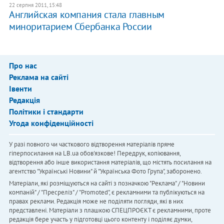
22 серпня 2011, 15:48
Английская компания стала главным
миноритарием Сбербанка России
Про нас
Реклама на сайті
Івенти
Редакція
Політики і стандарти
Угода конфіденційності
У разі повного чи часткового відтворення матеріалів пряме
гіперпосилання на LB.ua обов'язкове! Передрук, копіювання,
відтворення або інше використання матеріалів, що містять посилання на
агентство "Українськi Новини" й "Українська Фото Група", заборонено.
Матеріали, які розміщуються на сайті з позначкою "Реклама" / "Новини
компаній" / "Пресреліз" / "Promoted", є рекламними та публікуються на
правах реклами. Редакція може не поділяти погляди, які в них
представлені. Матеріали з плашкою СПЕЦПРОЄКТ є рекламними, проте
редакція бере участь у підготовці цього контенту і поділяє думки,