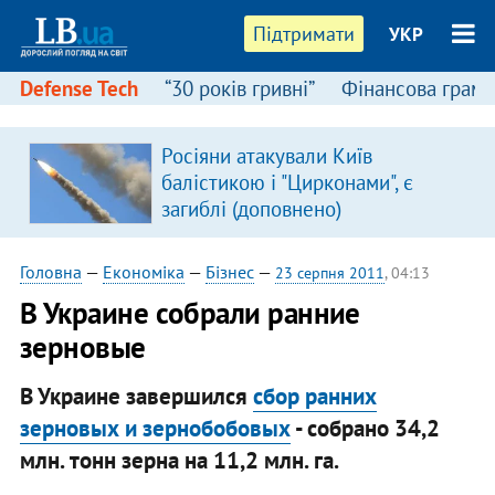
Підтримати
УКР
Defense Tech
“30 років гривні”
Фінансова грамо
:
Росіяни атакували Київ
балістикою і "Цирконами", є
загиблі (доповнено)
Головна
—
Економіка
—
Бізнес
—
23 серпня 2011
, 04:13
​В Украине собрали ранние
зерновые
В Украине завершился
сбор ранних
зерновых и зернобобовых
- собрано 34,2
млн. тонн зерна на 11,2 млн. га.