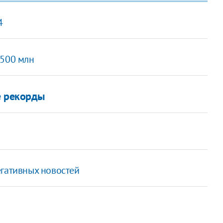
4
$500 млн
е рекорды
гативных новостей