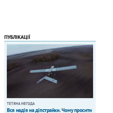
ПУБЛІКАЦІЇ
ТЕТЯНА НЕГОДА
Вся надія на діпстрайки. Чому просити