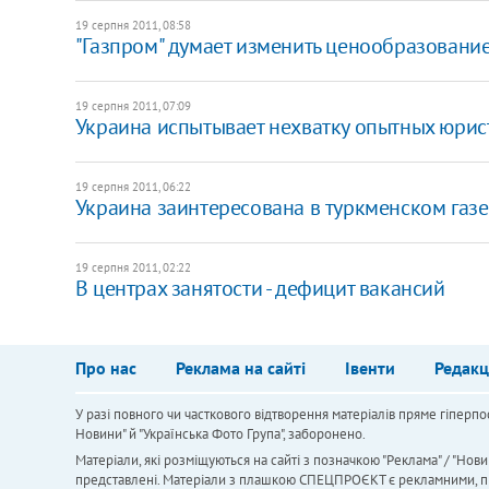
19 серпня 2011, 08:58
"Газпром" думает изменить ценообразовани
19 серпня 2011, 07:09
​Украина испытывает нехватку опытных юрис
19 серпня 2011, 06:22
​Украина заинтересована в туркменском газе
19 серпня 2011, 02:22
​В центрах занятости - дефицит вакансий
Про нас
Реклама на сайті
Івенти
Редакц
У разі повного чи часткового відтворення матеріалів пряме гіперпо
Новини" й "Українська Фото Група", заборонено.
Матеріали, які розміщуються на сайті з позначкою "Реклама" / "Нови
представлені. Матеріали з плашкою СПЕЦПРОЄКТ є рекламними, проте