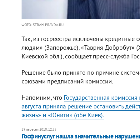
ФОТО: STRAH-PRAVDA.RU
Так, из госреестра исключены кредитные 
людям» (Запорожье), «Таврия-Добробут» (
Киевской обл.), сообщает пресс-служба Гос
Решение было принято по причине систе
союзами предписаний комиссии.
Напомним, что
Государственная комиссия 
августа приняла решение остановить дейс
жизнь» и «Юнити» (обе Киев).
29 вересня 2010, 12:55
Госфинуслуг нашла значительные нарушени