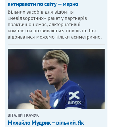
антиракети по світу — марно
Вільних засобів для відбиття
«невідворотних» ракет у партнерів
практично немає, альтернативні
комплекси розвиваються повільно. Тож
відбиватися можемо тільки асиметрично.
ВІТАЛІЙ ТКАЧУК
Михайло Мудрик – вільний. Як