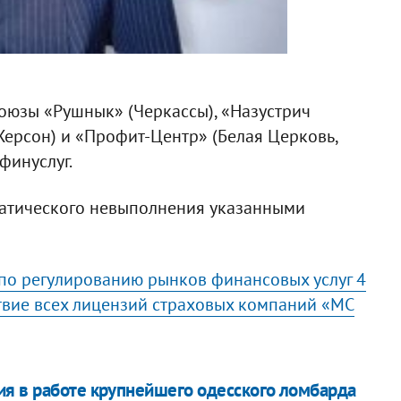
союзы «Рушнык» (Черкассы), «Назустрич
Херсон) и «Профит-Центр» (Белая Церковь,
финуслуг.
матического невыполнения указанными
по регулированию рынков финансовых услуг 4
твие всех лицензий страховых компаний «МС
я в работе крупнейшего одесского ломбарда