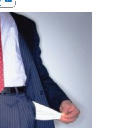
 бажане
e