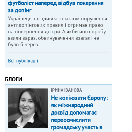
футболіст наперед відбув покарання
за допінг
Українець погодився з фактом порушення
антидопінгових правил і отримав право
на повернення до гри. А якби його пробу
взяли зараз, обвинувачення взагалі не
було б через…
Всі публікації
БЛОГИ
ІРИНА ІВАНОВА
Не копіювати Європу:
як міжнародний
досвід допомагає
переосмислити
громадську участь в