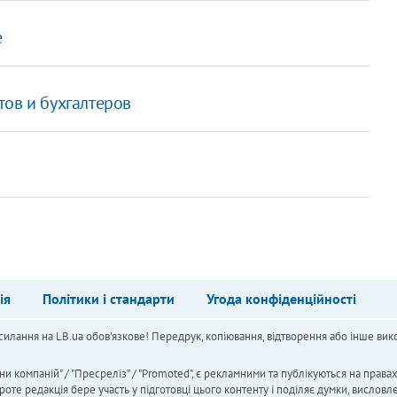
е
тов и бухгалтеров
ія
Політики і стандарти
Угода конфіденційності
силання на LB.ua обов'язкове! Передрук, копіювання, відтворення або інше вико
ни компаній" / "Пресреліз" / "Promoted", є рекламними та публікуються на права
 редакція бере участь у підготовці цього контенту і поділяє думки, висловле