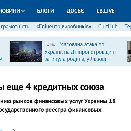
НОВИНИ
БЛОГИ
ДОСЬЄ
LB.LIVE
 грамотність
«Епіцентр виробників»
CultHub
Те
Масована атака по
ФОТО
Україні: на Дніпропетровщині
и
загинула родина, у Львові –
удар по багатоповерхівках
(доповнюється)
ы еще 4 кредитных союза
анию рынков финансовых услуг Украины 18
государственного реестра финансовых