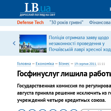
Defense Tech
“30 років гривні”
Фінансова
ового
Поліція отримала заяву щодо
ій
незаконності проведення у
Почаївській лаврі хресної ход
Головна
—
Економіка
—
Бізнес
—
19 серпня 2011
, 11:11
Госфинуслуг лишила работ
Государственная комиссия по регулиров
августа приняла решение исключить из 
учреждений четыре кредитных союза.