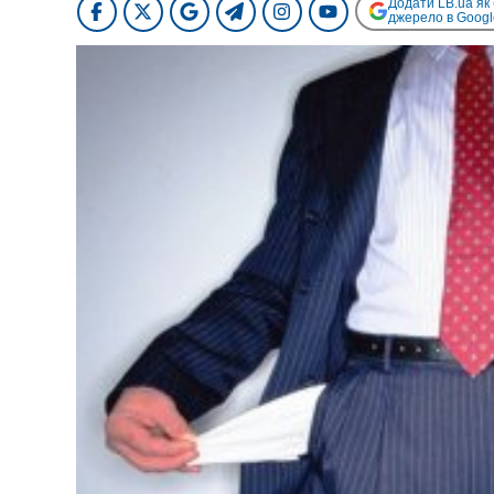
Додати LB.ua як
джерело в Googl