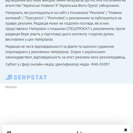
відтворення або інше використання матеріалів, що містять посилання на
агентство "Українськi Новини" й "Українська Фото Група", заборонено.
Матеріали, які розміщуються на сайті з позначкою "Реклама" / "Новини
компаній" / "Пресреліз" / "Promoted", є рекламними та публікуються на
правах реклами. Редакція може не поділяти погляди, які в них
представлені. Матеріали з плашкою СПЕЦПРОЄКТ є рекламними, проте
редакція бере участь у підготовці цього контенту і поділяє думки,
висловлені у цих матеріалах.
Редакція не несе відповідальності за факти та оціночні судження,
оприлюднені у рекламних матеріалах. Згідно з українським
законодавством, відповідальність за зміст реклами несе рекламодавець.
Cуб'єкт у сфері онлайн-медіа; ідентифікатор медіа - R40-05097
РЕКЛАМА