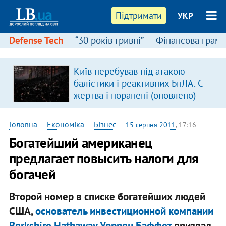
Підтримати
УКР
Defense Tech
“30 років гривні”
Фінансова грамо
Київ перебував під атакою
балістики і реактивних БпЛА. Є
жертва і поранені (оновлено)
Головна
—
Економіка
—
Бізнес
—
15 серпня 2011
, 17:16
Богатейший американец
предлагает повысить налоги для
богачей
Второй номер в списке богатейших людей
США,
основатель инвестиционной компании
Вerkshire Hathaway Уоррен Баффет
призвал