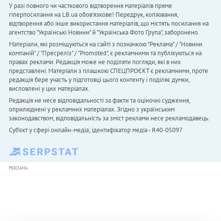
У разі повного чи часткового відтворення матеріалів пряме
гіперпосилання на LB.ua обов'язкове! Передрук, копіювання,
відтворення або інше використання матеріалів, що містять посилання на
агентство "Українськi Новини" й "Українська Фото Група", заборонено.
Матеріали, які розміщуються на сайті з позначкою "Реклама" / "Новини
компаній" / "Пресреліз" / "Promoted", є рекламними та публікуються на
правах реклами. Редакція може не поділяти погляди, які в них
представлені. Матеріали з плашкою СПЕЦПРОЄКТ є рекламними, проте
редакція бере участь у підготовці цього контенту і поділяє думки,
висловлені у цих матеріалах.
Редакція не несе відповідальності за факти та оціночні судження,
оприлюднені у рекламних матеріалах. Згідно з українським
законодавством, відповідальність за зміст реклами несе рекламодавець.
Cуб'єкт у сфері онлайн-медіа; ідентифікатор медіа - R40-05097
РЕКЛАМА