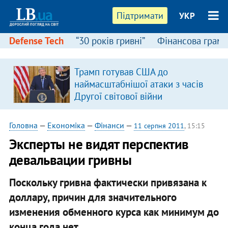
Підтримати
УКР
Defense Tech
“30 років гривні”
Фінансова грамо
Трамп готував США до
наймасштабнішої атаки з часів
Другої світової війни
Головна
—
Економіка
—
Фінанси
—
11 серпня 2011
, 15:15
Эксперты не видят перспектив
девальвации гривны
Поскольку гривна фактически привязана к
доллару, причин для значительного
изменения обменного курса как минимум до
конца года нет.