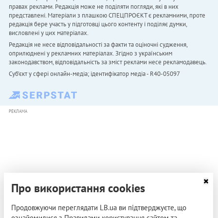
правах реклами. Редакція може не поділяти погляди, які в них
представлені. Матеріали з плашкою СПЕЦПРОЄКТ є рекламними, проте
редакція бере участь у підготовці цього контенту і поділяє думки,
висловлені у цих матеріалах.
Редакція не несе відповідальності за факти та оціночні судження,
оприлюднені у рекламних матеріалах. Згідно з українським
законодавством, відповідальність за зміст реклами несе рекламодавець.
Cуб'єкт у сфері онлайн-медіа; ідентифікатор медіа - R40-05097
РЕКЛАМА
Про використання cookies
Продовжуючи переглядати LB.ua ви підтверджуєте, що
ознайомилися з Правилами користування сайтом та