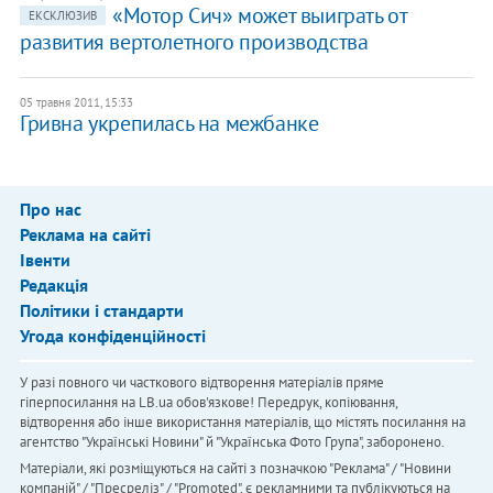
«Мотор Сич» может выиграть от
ЕКСКЛЮЗИВ
развития вертолетного производства
05 травня 2011, 15:33
Гривна укрепилась на межбанке
Про нас
Реклама на сайті
Івенти
Редакція
Політики і стандарти
Угода конфіденційності
У разі повного чи часткового відтворення матеріалів пряме
гіперпосилання на LB.ua обов'язкове! Передрук, копіювання,
відтворення або інше використання матеріалів, що містять посилання на
агентство "Українськi Новини" й "Українська Фото Група", заборонено.
Матеріали, які розміщуються на сайті з позначкою "Реклама" / "Новини
компаній" / "Пресреліз" / "Promoted", є рекламними та публікуються на