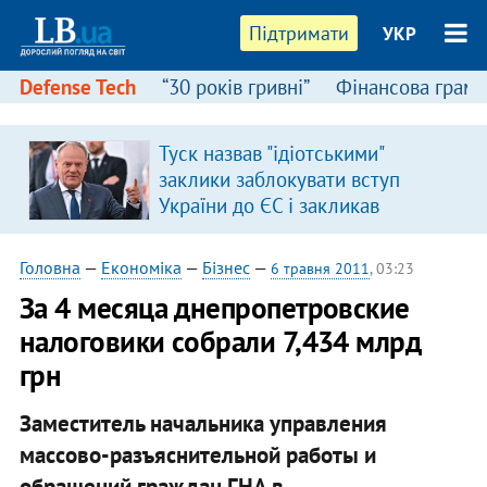
Підтримати
УКР
Defense Tech
“30 років гривні”
Фінансова грамо
:
Туск назвав "ідіотськими"
заклики заблокувати вступ
України до ЄС і закликав
припинити антиукраїнську
риторику
Головна
—
Економіка
—
Бізнес
—
6 травня 2011
, 03:23
За 4 месяца днепропетровские
налоговики собрали 7,434 млрд
грн
Заместитель начальника управления
массово-разъяснительной работы и
обращений граждан ГНА в