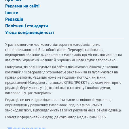
Реклама на сайті
Івенти
Редакція
Політики і стандарти
Угода конфіденційності
У разі повного чи часткового відтворення матеріалів пряме
гіперпосилання на LB.ua обов'язкове! Передрук, копіювання,
відтворення або інше використання матеріалів, що містять посилання на
агентство "Українськi Новини" й "Українська Фото Група", заборонено.
Матеріали, які розміщуються на сайті з позначкою "Реклама" / "Новини
компаній" / "Пресреліз" / "Promoted", є рекламними та публікуються на
правах реклами. Редакція може не поділяти погляди, які в них
представлені. Матеріали з плашкою СПЕЦПРОЄКТ є рекламними, проте
редакція бере участь у підготовці цього контенту і поділяє думки,
висловлені у цих матеріалах.
Редакція не несе відповідальності за факти та оціночні судження,
оприлюднені у рекламних матеріалах. Згідно з українським
законодавством, відповідальність за зміст реклами несе рекламодавець.
Cуб'єкт у сфері онлайн-медіа; ідентифікатор медіа - R40-05097