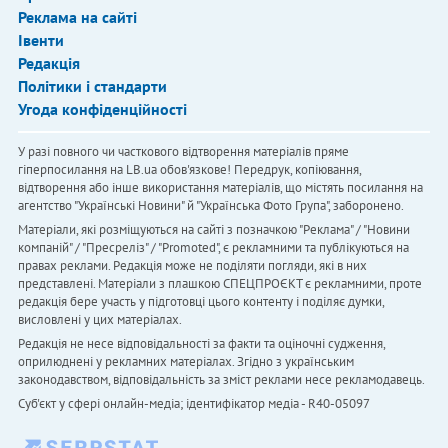
Реклама на сайті
Івенти
Редакція
Політики і стандарти
Угода конфіденційності
У разі повного чи часткового відтворення матеріалів пряме
гіперпосилання на LB.ua обов'язкове! Передрук, копіювання,
відтворення або інше використання матеріалів, що містять посилання на
агентство "Українськi Новини" й "Українська Фото Група", заборонено.
Матеріали, які розміщуються на сайті з позначкою "Реклама" / "Новини
компаній" / "Пресреліз" / "Promoted", є рекламними та публікуються на
правах реклами. Редакція може не поділяти погляди, які в них
представлені. Матеріали з плашкою СПЕЦПРОЄКТ є рекламними, проте
редакція бере участь у підготовці цього контенту і поділяє думки,
висловлені у цих матеріалах.
Редакція не несе відповідальності за факти та оціночні судження,
оприлюднені у рекламних матеріалах. Згідно з українським
законодавством, відповідальність за зміст реклами несе рекламодавець.
Cуб'єкт у сфері онлайн-медіа; ідентифікатор медіа - R40-05097