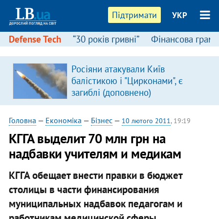
Підтримати
УКР
Defense Tech
“30 років гривні”
Фінансова грамо
Росіяни атакували Київ
балістикою і "Цирконами", є
загиблі (доповнено)
Головна
—
Економіка
—
Бізнес
—
10 лютого 2011
, 19:19
КГГА выделит 70 млн грн на
надбавки учителям и медикам
КГГА обещает внести правки в бюджет
столицы в части финансирования
муниципальных надбавок педагогам и
работникам медицинской сферы.