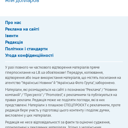
млн долларов
Про нас
Реклама на сайті
Івенти
Редакція
Політики і стандарти
Угода конфіденційності
У разі повного чи часткового відтворення матеріалів пряме
гіперпосилання на LB.ua обов'язкове! Передрук, копіювання,
відтворення або інше використання матеріалів, що містять посилання на
агентство "Українськi Новини" й "Українська Фото Група", заборонено.
Матеріали, які розміщуються на сайті з позначкою "Реклама" / "Новини
компаній" / "Пресреліз" / "Promoted", є рекламними та публікуються на
правах реклами. Редакція може не поділяти погляди, які в них
представлені. Матеріали з плашкою СПЕЦПРОЄКТ є рекламними, проте
редакція бере участь у підготовці цього контенту і поділяє думки,
висловлені у цих матеріалах.
Редакція не несе відповідальності за факти та оціночні судження,
оприлюднені у рекламних матеріалах. Згідно з українським