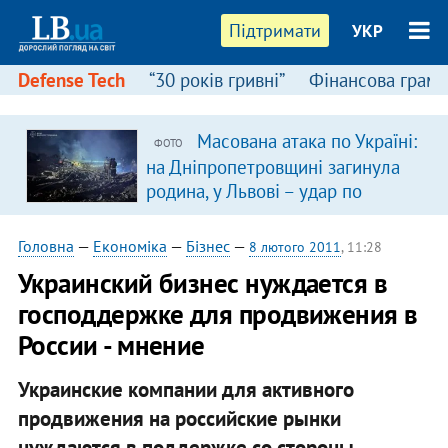
Підтримати
УКР
Defense Tech
“30 років гривні”
Фінансова грамо
Масована атака по Україні:
ФОТО
на Дніпропетровщині загинула
родина, у Львові – удар по
багатоповерхівках
(доповнюється)
Головна
—
Економіка
—
Бізнес
—
8 лютого 2011
, 11:28
Украинский бизнес нуждается в
господдержке для продвижения в
России - мнение
Украинские компании для активного
продвижения на российские рынки
нуждаются в поддержке со стороны